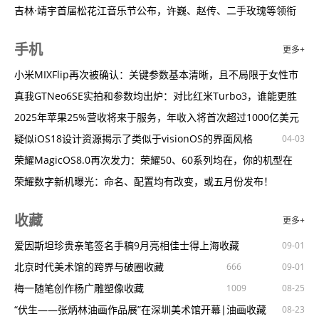
美国学者柯伟业——邂逅中国古画（人物）
又是尽力局！文班再砍32分9板5助4断3帽全能数据难阻马刺失利
OpenAI
前谷歌工程师创业造AI芯片，要比英伟达好10倍！已融资2500万
让“民情日记”更有生命力（今日谈）观点
吉林·靖宇首届松花江音乐节公布，许巍、赵传、二手玫瑰等领衔
751
963
1121
01-22
04-03
04-03
再稳稳！库里7记三分砍33分8助攻带队逆转末节砍12分！
美元
最强开源大模型亮相：开发2个月，花费约1000万美元
全力以赴，成就一流（评论员观察）观点
开唱
江浙沪周末华语音乐炸场倒计时
891
679
618
1004
04-03
04-03
04-03
04-03
04-03
06-17
手机
更多+
厥功至伟！追梦爆砍21分外加10助6板6断下半场主导战局！
总计40亿美元！亚马逊向AI创企Anthropic再投资
建设社会主义现代化新西藏观点
韩红，好久不见
619
1106
1489
1750
1420
1534
04-03
04-03
04-03
06-28
06-02
21分6板11助6抢断！追梦单场砍至少20分10助近6年首次
"转换器八子"之一创办，传AI创企Cohere新融资，估值50亿美元
自觉做勇于担当作为的不懈奋斗者（人民论坛）观点
毛不易，又一次唱到我的心尖上
小米MIXFlip再次被确认：关键参数基本清晰，且不局限于女性市
763
1571
1314
04-03
04-03
04-03
05-02
文班40+20创纪录！绝平+制胜三分，动情感谢球迷，全场沸腾狂
外媒：美国科技巨头转向墨西哥制造人工智能设备
立足实际抢占“新”机（连线评论员）观点
“20年过去了，我还是很想张国荣”
场
真我GTNeo6SE实拍和参数均出炉：对比红米Turbo3，谁能更胜
920
1483
1488
1375
926
04-03
04-03
04-03
04-01
欢
逆转马刺，格林立功，库里33+8，勇士低迷之人打铁、散步不应
外媒：中国缺少自己的OpenAI，正利用开源技术缩小差距
人民来论：提升职业化水平促进家政业提质扩容观点
逼疯女明星的问题，这次轮到“他”了
一筹
2025年苹果25%营收将来于服务，年收入将首次超过1000亿美元
1402
613
590
04-03
04-03
03-01
04-03
该
文班亚马40+20+7对飚布伦森61+6！马刺加时胜尼克斯
苹果开发出新款AI：能"看懂"屏幕上内容并用语音回复
人民财评：花香阵阵游人醉，“春日经济”热力足观点
《乐队的夏天》4年后，我还是忘不了他
疑似iOS18设计资源揭示了类似于visionOS的界面风格
1334
830
892
1214
1280
1445
04-03
04-03
04-03
04-03
02-28
04-03
04-03
04-03
生涯新高+历史第二！文班亚马狂砍40分20篮板7助攻
全年盈利翻番毛利历史新高小米何以越战越勇
人民体谈：陈戌源一审被判无期徒刑，足坛反腐没有完成时观点
郭敬明审美回潮，虞书欣要负很大责任！
荣耀MagicOS8.0再次发力：荣耀50、60系列均在，你的机型在
805
907
1443
1444
452
1234
1360
04-03
04-03
03-25
02-21
狂轰101分！就你叫文班亚马啊？
360AI浏览器APP即将上线，支持500万字长文本处理
人民艺起评：网络微短剧，“热”市场勿忘“冷”思考观点
告五人发新专引热议，从地下到体育馆的破圈之路｜热点
吗？
荣耀数字新机曝光：命名、配置均有改变，或五月份发布！
1059
605
479
04-03
03-25
04-03
04-03
02-21
数禾科技全面开展“3·15”金融消费者权益保护教育宣传
把人才资源开发放在最优先位置（治理者说）观点
把内娱禁掉的“穿越”拍成这样，真有你的
iOS18兼容设备：再次被确认！iPhone6Plus：已被苹果彻底淘
839
1270
1045
1257
1303
1277
03-25
04-03
02-21
04-03
04-03
收藏
更多+
数势科技2024产品发布会三大亮点提前曝光！
用创新增添文明发展动力（望海楼）观点
专访电影《满江红》编剧陈宇：把一个故事讲到极致
汰！
小米小折叠来了，SU7首批交付仪式官宣
442
1083
738
1121
713
03-25
04-03
02-21
04-03
传苹果与谷歌等洽谈，想将AI大模型集成进iPhone
外贸“开门红”彰显经济韧性（评论员观察）观点
杨幂镂空蕾丝长裙惊艳，倪妮、钟楚曦演绎冬日优雅
Flip5G折叠屏手机将亮相，努比亚2024春季新品发布会定档
爱因斯坦珍贵亲笔签名手稿9月亮相佳士得上海收藏
1432
896
1242
03-25
04-03
02-21
04-03
09-01
Meta：不指望今年能收到英伟达新款AI芯片现货
评：加快建设人与自然和谐共生的美丽中国观点
这部苏格兰导演处女作，看得我怀疑人生
机圈最帅正脸？真我GTNeo6SE真机公布，超窄边微曲屏设计
北京时代美术馆的跨界与破圈收藏
1283
1013
1165
666
1332
1514
848
03-25
04-03
02-21
04-03
09-01
万字长文|论文问世7年改变世界，八名谷歌员工发明了现代AI，这
评：企业当用创新拥抱未来观点
顶流跨年“抢”热搜，虞书欣、鞠婧祎疯狂上分
消息称OPPO实况照片已经内测上线，Reno12系列有望预装
梅一随笔创作杨广雕塑像收藏
464
1408
512
1009
1224
04-03
02-21
04-03
08-25
里是幕
新研究：大语言模型“涌现”能力不令人惊讶也不难预测
评：正能量展示气象万千的魅力中国观点
年度最佳悬疑，还得看它
OPPOReno12Pro再次被确认：骁龙8Gen2+潜望镜头，暂定5月发
“伏生——张炳林油画作品展”在深圳美术馆开幕|油画收藏
902
1621
1106
03-25
04-03
02-21
04-03
08-23