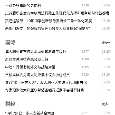
一窗办多事服务更便利
1138
03-25
忠诚履职奋发有为以司法行政工作现代化支撑和服务新时代首都发
展
交通运输部：10项海事创新服务支持长三角一体化发展
03-25
两部门发文：加强服务管理为残疾人就业撑起“保护伞”
1846
1212
03-25
03-25
消费者权益保护法实施条例7月施行聚焦哪些群众关切？
1212
03-25
国际
更多+
人才留下来产业强起来
1431
1724
03-25
以法治助力提信心、稳预期、促发展（金台锐评）
澳大利亚宣布恢复资助近东救济工程处
1377
03-25
03-25
北京园博园春色烂漫
新西兰总理拉克森会见王毅
1942
1080
1458
03-25
03-25
赠与还是借款？微信红包、转账性质不同（以案说法）
中澳举行第七轮外交与战略对话
1385
03-25
03-25
中国海警局新闻发言人就菲律宾非法登临铁线礁发表谈话
王毅集体会见澳大利亚澳中议会小组成员
1529
1640
03-25
03-25
2024年大中城市联合招聘高校毕业生春季专场活动启动
遭遇“水下丛林大火”，澳大利亚大堡礁大片珊瑚白化
1460
03-25
03-25
国家林草局加强森林草原防火安全工作部署
专家预测澳大利亚联邦储备银行近期不会进行降息
877
958
1388
03-25
03-25
人走债不消子女可讨要
王毅谈中澳关系发展经验
1735
1671
1061
03-25
03-25
财经
更多+
“闻着粮食香，是我最大的幸福”（讲述·一辈子一件事）
王毅会见澳大利亚前总理基廷
1657
03-25
03-25
新疆等地有雨雪天气新一轮冷空气将影响我国中东部
王毅同澳大利亚工商、战略等各界人士座谈
“闪电”建仓！多只次新基金大赚
1884
792
1011
03-25
03-25
03-25