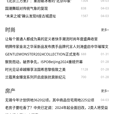
进阶厨房，从“净”开始：华帝重新定义厨电体验
在博鳌，近距离体验“近零碳”
春日香港繁花绽放
河南禹州：税惠“良方”为中医药产业添动力
《北京三万里》：重拾破冰者的“北京印象”
474
1451
663
704
774
778
894
760
1304
03-16
04-03
03-11
03-11
03-09
04-03
04-03
04-03
04-03
《幻兽帕鲁》正在招募玩家进行封闭测试，共筑游戏完善之路
世界孤独症关注日：“星星的孩子”老了怎么办？
报告：女性撑起旅游市场“半边天”，带父母旅行占比为男性的2倍
河北省传统文化教育学会中医药文化传播工作委员会在石成立
国潮舞蹈对传统气象的复现
804
838
04-03
04-03
《绝地潜兵2》‘遥遥领先’通行证带来高科技武器盛宴！
有高血压喝咖啡悠着点
预警！无锡这些地方…马上人山人海！
三部门印发国家卫生应急队伍管理办法
“未来之城”确认发现8座古城遗址
1115
811
656
633
761
1638
1587
03-16
03-16
04-03
03-09
03-09
04-03
04-03
04-03
春天草莓季又来啦！多吃草莓的理由一个就够了
网友称在韩旅游因拒绝购物被赶下车驻韩使馆：已处理完毕
教育部部署多重举措提升学生身心健康水平
第七届天津海河文化旅游节举办
1182
807
751
806
04-03
04-03
04-03
时尚
更多+
秒懂科学｜麻辣烫怎么吃更健康？
看完阮经天咔咔杀人，从此我们都是新造的人
市场监管总局鼓励优化食品包装标签
广西“三月三”期间多家4A级以上景区推出门票半价活动
1365
693
679
1373
04-03
03-08
03-08
04-03
04-03
打喷嚏、眼睛痒？科学防护应对花粉过敏
胖东来强力“吸粉”，或成挂牌景区？
浙江发布今年第1号山洪预警
非遗传承手作匠心|德厚流光准格尔文化探寻
让每个普通人都成为美的定义者快手潮流时尚年度盛典收官
584
646
1269
1145
1390
04-03
03-08
04-03
04-03
糖尿病老人易蛋白质不足！这样吃才够量
望周知，新加坡是免签了，不是免费了
国家医保局：已有4省份将辅助生殖纳入医保报销
行走“三静”之境
明牌传家金龙之华采新品发布携手品牌代言人刘涛盛启中华璀璨文
857
520
1084
816
04-03
03-06
04-03
04-03
02-01
警惕眼“过劳”预防干眼症这样做
春色满城关不住｜借着春天的名义，想和你一起「上春山」
托育机构监控录像资料保存期不少于90天
世界戏剧日庆典：在舞台上看见彼此
化
GENTLEMONSTER2024COLLECTION正式发布
857
923
920
688
825
04-03
04-03
04-03
01-31
让预制菜吃得更放心
来水乡绍兴，解锁江南“风骨”
北京市园林绿化部门部署守卫全市森林资源消防安全
影视业AI应用超乎想象剧本评估从一周降为半小时
察势而动，破界争先，ISPOBeijing2024重磅开幕
1016
521
469
1176
04-03
03-06
03-06
04-03
04-03
01-31
01-28
慢性肾脏病患者饮食指南，这些食物吃起来得注意
首次亮相海南！2024世界旅游联盟·海南会员日3月5日启幕
生态环境部发布4月上半月全国空气质量预报会商结果
专家阐释陶寺遗址三重葬仪空间礼制或在史前已初步形成
时光见证卓越臻享法国希思黎极致之美
1128
971
1448
1479
04-03
04-03
04-03
01-28
如何增强呼吸系统免疫力
共赴春日之约！广州南沙十八罗汉山樱花节浪漫登场
十部门联合开展“巾帼暖人心”深化维护妇女权益专项活动
盘龙城国家考古遗址公园守护城市之根传承文明之光
兰蔻黑金臻宠系列开启皮肤抗衰新纪元
924
370
700
620
1530
1349
04-03
03-06
03-06
04-03
04-03
01-28
又一个上海爆款，凭什么是它？
北京：2024年12月底前，基本解决老年人、外籍来京人员等支付
京城演艺新空间春来忙上新
Delvaux隆重入驻北京王府中環揭幕奢华传承新篇章
462
1009
494
1256
996
03-04
04-03
01-25
房产
更多+
北京石景山游乐园3月4日至15日闭园
难点问题
全国市场监管系统食安工作座谈会召开
中国作协举办“欢迎港澳作家回家”活动
迪奥二零二四冬季男装系列
353
776
1447
986
1329
03-04
04-03
04-03
01-25
免费！半价！四川多个景区推出优惠政策
养老保险个人权益记录怎么查？人力资源和社会保障部解答
“紫禁城与凡尔赛宫”展开幕200件精品文物亮相
爱马仕2024冬季男装系列
无锡今年计划供地3620公顷，其中商品住宅用地225公顷
484
1070
909
908
03-04
04-03
04-03
01-25
04-03
暴增900%！上月赴华韩国游客数量超14万，“国际张”遥遥领先
江西着力建设国家区域医疗中心
中国积木玩家高速增长国潮积木迈入大众视野
过年买点好的！近百款全球尖货在天猫年货节原价发售
老房子要吃香了？中央已定调：2024年起全面旧改，2类人将受益
730
1256
786
756
04-03
04-03
04-03
01-25