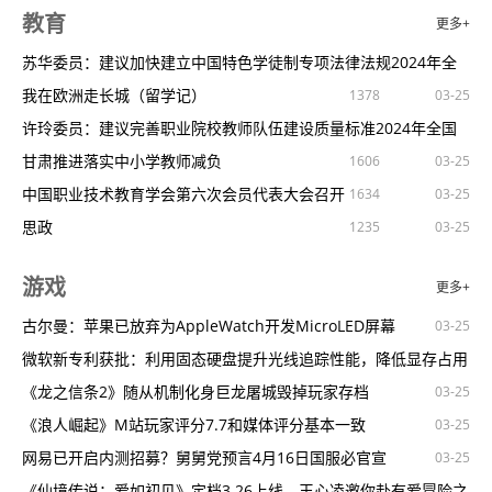
教育
更多+
明明买的礼品卡，怎么变成套路贷？
《间谍过家家代号：白》新预告阿尼亚遇大危机
WTT阿拉木图站女单8强国乒占据五席混双无缘冲冠
时生存
被激怒！美国代表团前脚刚走，尼日尔就宣布废除与美军事协议
1560
1117
1375
1010
772
1804
03-25
03-25
03-25
09-03
03-25
黄金价格屡创新高黄金投资是否已“高不可攀”？
电影《屋顶足球》定档4月20日！足球少女满怀真诚炽热勇搏命运
中国男篮直通巴黎仍有一线希望净胜分劣势大
歼-11BG再次现身西部战区王牌部队！
苏华委员：建议加快建立中国特色学徒制专项法律法规2024年全
996
921
1367
932
1312
1109
03-25
09-03
03-25
03-25
03-25
打造智慧零售“超级入口”！看这家头部城商行怎么做
出口
戛纳奥斯卡佳作《坠落的审判》官宣点映预售
下届还有李凯尔吗苏群:我的理解他是一次一签
美国以军事化谋求太空霸权
国两会
我在欧洲走长城（留学记）
1063
902
1271
1378
03-25
03-25
09-03
03-25
03-25
延边农商银行图们支行开展“谨防电信诈骗提高安全意识”主题宣传
3月22日青春爱情电影《高中的我们》不见不散
解说:李凯尔不适合中国队但敬佩他的职业精神
英国防大臣专机在加里宁格勒周边遭“电子战袭击”背后的信息可不
许玲委员：建议完善职业院校教师队伍建设质量标准2024年全国
920
978
845
1467
911
03-25
03-25
09-03
03-25
南方基金｜黄金巨震！金价回调是上车的时机吗?
《白日之下》曝漠视真相版海报揭人性阴暗
[新浪彩票]足彩第23110期投注策略：切尔西可信
我们的这两个邻国，突然翻脸打起来了
两会
甘肃推进落实中小学教师减负
958
1108
1006
928
1606
03-25
03-25
03-25
09-03
03-25
03-25
03-25
博兴农商银行：金融辅导助力实体经济发展
《沙丘2》主创独家分享揭秘“骑沙虫”名场面幕后
官方：巴塞罗那宣布坎塞洛菲利克斯租借加盟
福建舰最新高清照曝光！“舰载机全家福”新增意料之外的新成员
中国职业技术教育学会第六次会员代表大会召开
1475
1071
1409
900
1634
790
1475
03-25
03-25
09-03
03-25
03-25
延边农商银行开展账户业务管理专题培训活动
《哥斯拉大战金刚2：帝国崛起》大战在即怒火出击
竞彩大势：曼城主场跨赛季11连胜皇马伤病多
美国陆军“超级大炮”，又黄了……
思政
992
1236
1036
1367
1235
03-25
03-25
09-03
03-25
03-25
03-25
电影《有你真好！》“追梦”版预告海报双发生而无畏舞动热血正当
美朱琳12本西奇无缘16强王欣瑜女双惊天逆转
俄罗斯前总统，都爆粗口了
思想伟力，让思政课更有厚度和温度
1085
1028
694
1373
09-03
03-25
03-25
游戏
更多+
时
《坠落的审判》北大首映礼茹斯汀对谈戴锦华董强
23109期足彩冷门排序：多特平局全国猜中比6.89%
美国海军哀嚎：推迟、推迟、推迟……
“三用之道”助四川高校讲好思政课
1278
1191
03-25
09-03
03-25
03-25
电影《堡垒》首映礼满获好评郭晓东陈都灵景岗山现场破局解密
精选足篮专家：驰哥连续2期中足彩共揽44万
“美国防预算总额仅增1%，威慑中国预算大增8%”
北京：用好京华大地生动实践，打造教学“数字地图”
古尔曼：苹果已放弃为AppleWatch开发MicroLED屏幕
1313
1499
1311
1535
03-25
09-03
03-25
03-25
03-25
《追风者》开播获赞时代青年踏浪扬帆书写传奇
比江岛慎引领日本逆转FIBA用三井寿台词致敬
美国6亿美元对台军援，瞧不起谁呢？
为大学生构建阅读新生态
微软新专利获批：利用固态硬盘提升光线追踪性能，降低显存占用
1026
1468
1334
1355
1270
847
822
648
03-25
03-25
09-03
03-25
03-25
《灿烂的她》“爱不消散”片段祖孙离别“无声的心碎”感动观众
哈达迪致敬易建联：喜欢你的比赛享受与你对抗
在俄乌战火中，普京走进又一场总统大选
大思政课优秀案例征集活动公告
《龙之信条2》随从机制化身巨龙屠城毁掉玩家存档
811
1360
1390
642
09-03
03-25
03-25
03-25
03-25
传黄旭熙个人活动计划宣布告吹更新海报破谣言
苏群建议重新启用王哲林：他打亚洲球队是一绝
马克龙被曝将呼吁俄在巴黎奥运会期间停火，并称“如果普京来电
最新研究挑战宇宙暗物质存在理论
《浪人崛起》M站玩家评分7.7和媒体评分基本一致
842
985
679
1154
629
03-25
03-25
09-03
03-25
03-25
《哥斯拉大战金刚2》怪兽顶流硬核组团诚邀观战
李凯尔:代表中国对我意味着很多感谢中国球迷
话，我
路透社的最新爆料证明，别急着为“星舰”欢呼……
低空飞行器的高科技之翼
网易已开启内测招募？舅舅党预言4月16日国服必官宣
1005
1358
633
640
03-25
09-03
03-25
03-25
03-25
孙杨妻子张豆豆疑似已生产被偶遇逛街变瘦明显
美王欣瑜逆转决胜盘送隐形蛋首进大满贯16强
欧盟发布首份防务产业战略，防务自主迈出关键一步
努力让造纸产业更绿色（讲述·弘扬科学家精神）
《仙境传说：爱如初见》定档3.26上线，王心凌邀你赴有爱冒险之
508
646
1128
1131
869
440
03-25
09-03
03-25
03-25
03-25