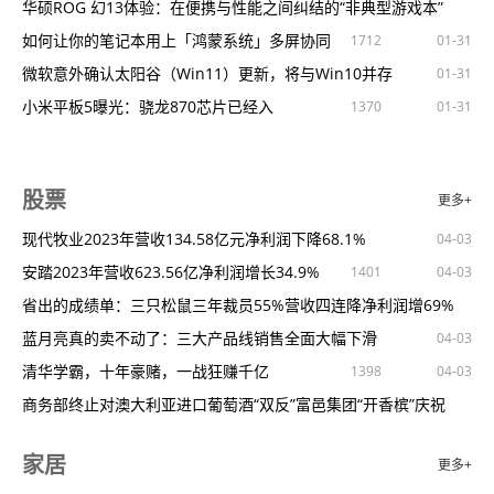
台湾中华人间佛教联合总会向国家文物局捐赠30件文物
中演协潘燕：高热度平台成音乐传播重要出口
3月百强房企销售环比涨超9成，开发商对市场不敢乐观
理想汽车3月共交付2.9万辆同比增长近40%
华硕ROG 幻13体验：在便携与性能之间纠结的“非典型游戏本”
1106
724
1535
1667
04-03
12-26
04-03
04-03
04-03
以体育赛事为媒文体旅融合推动城市发展
2023网易未来大会召开顶尖专家齐聚
闲置楼“盘活记”
金融政策吸引年轻群体ID.3引领上汽大众ID.家族3月再度突破1万
如何让你的笔记本用上「鸿蒙系统」多屏协同
968
1192
1316
862
1712
914
890
04-03
12-26
04-03
01-31
01-31
第19届全国新闻界网球大赛5月开赛
今年圣诞怎么过才能像他们一样快乐？
优化政策持续发力推动房地产市场企稳复苏
+辆
零跑3月交付量14567台全新车型将亮相北京车展
微软意外确认太阳谷（Win11）更新，将与Win10并存
890
530
907
04-03
12-26
04-03
04-03
01-31
世预赛：寒夜里热血终于沸腾
2023灵感无界·未来新生之夜暨F·F大赏颁奖盛典，即将开启！
公积金安全底线不容挑战，骗提套取“无害论”当休矣
蔚来3月交付新车1.2万台环比增超45%
小米平板5曝光：骁龙870芯片已经入
665
1545
726
1370
1034
935
04-03
04-03
04-03
04-03
01-31
李月汝获评女篮联赛欧洲杯3月最佳球员
她消失这么久，是去偷偷生娃了？
中指研究院：一季度TOP100房企销售总额8978.3亿元
比亚迪MEB低速紧急制动技术车辆多了“眼”和“脚”
1387
1197
1293
1176
04-03
12-26
12-26
04-03
04-03
AI无处不在！英特尔酷睿Ultra和第五代英特尔至强可扩展处理器
北京某小区二手房降价出圈，曾经的红盘不火了？
商务部：推动汽车换"能"提高新能源汽车占比
1537
1135
1192
04-03
04-03
股票
更多+
正式
华熙生物云中公益：12年轮回新起点，以ESG理念"看见"文化传承
张家湾设计小镇公司招商推介会在京举办
特斯拉ModelY全系涨价5000元
1432
1331
925
04-03
04-03
与发展
2023新美大赏年度榜单揭晓
产业轨交双轮驱动助力丰台羊坊区域发展蝶变
朱梅君即将退休，贾鸣镝接任林肯中国总裁
现代牧业2023年营收134.58亿元净利润下降68.1%
1339
897
775
662
12-19
12-19
04-03
04-03
04-03
比亚迪海豚打开时尚动静皆宜AB面
践行低碳、绿色可持续发展观龙湖累计满足绿建标准的项目超1.3
促进新一轮以旧换新政策落地
安踏2023年营收623.56亿净利润增长34.9%
1113
681
1360
1401
983
12-19
12-19
04-03
04-03
真没想到，她还有两幅面孔？
亿
北京推动全过程、全行业、全社会节水再生水成“第二水源”
一年没出险，新能源汽车保费“不降反升”
省出的成绩单：三只松鼠三年裁员55%营收四连降净利润增69%
1280
689
12-19
04-03
爱马仕飞马行空一场富有诗意的奇幻剧场
北京将建设三条韧性支撑环
一汽奔腾“股改”更名为股份公司加速新能源战略转型
蓝月亮真的卖不动了：三大产品线销售全面大幅下滑
1438
460
688
771
889
12-13
04-03
04-03
04-03
04-03
04-03
04-03
他俩的暗恋故事，现在全网都在等结局？
爱睡AI智能床垫亮相第53届广州国际家具博览会
清明节前油价上调加一箱油多花约8元
清华学霸，十年豪赌，一战狂赚千亿
1291
1120
599
1398
871
1650
12-13
04-03
04-03
04-03
生命结束在57岁第五天她曾搏命拍戏四天不睡觉
北京两宗商品住宅用地成交
NHTSA对福特老款F-150召回展开调查
商务部终止对澳大利亚进口葡萄酒“双反”富邑集团“开香槟”庆祝
675
748
1272
12-13
04-03
04-03
合同读不懂、履约情况不明消费者装修警惕这些合同陷阱
起亚召回42.7万辆Telluride跨界车
被百度富养，极越怎么还不争气？
959
1412
818
04-03
04-03
04-03
04-03
家居
更多+
美的置业立足“开发+运营+科技”持续探索房地产发展新模式
陈老师试驾本田滨智汽车
美国西北大学教授：“降糖+减肥”GLP1类药物爆火背后的启示
1247
735
04-03