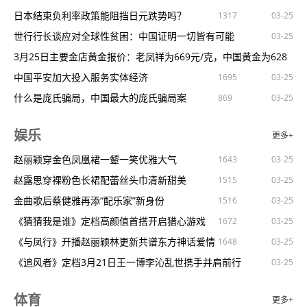
辽宁下达170亿元资金助农种粮
新西兰经济陷入技术性衰退
日本结束负利率政策能阻挡日元跌势吗？
1068
1452
1317
1823
03-25
03-25
03-25
部署近期火灾防控工作
优步同意向澳大利亚出租车司机支付近2.72亿澳元达成和解
世行行长谈应对全球性贫困：中国证明一切皆有可能
995
03-25
03-25
我国部署加强森林草原火灾防控
外媒：“祖母屋”流行，凸显澳大利亚住房危机
3月25日主要金店黄金报价：老凤祥为669元/克，中国黄金为628
1026
912
988
968
03-25
03-25
03-25
聚焦建设“五个中心”重要使命奋力开创上海司法行政工作高质量发
澳联储宣布将现金利率维持在4.35%不变
元/克
中国平安加大投入服务实体经济
1622
1695
03-25
03-25
公安部：全国打击拐卖妇女儿童犯罪专项行动部署会召开
记者观察：韩国医疗界辞职罢工潮背后的利益博弈
什么是庞氏骗局，中国最大的庞氏骗局案
1115
656
869
03-25
03-25
03-25
03-25
03-25
公安部：截至2023年底全国保安员增至676万余人
韩医学教授计划25日“集体辞职”“医生不败”神话能否被打破备受
银联商务再“瘦身”深圳市子公司支付牌照注销
781
1373
1168
03-25
03-25
娱乐
更多+
惠民生促发展人社部门多项措施稳就业促发展
韩国政府将于19日公示1308名离岗实习和住院医生的返岗命令
选购增额终身寿险产品，这些要注意（理财参谋）
1737
1760
1587
03-25
03-25
03-25
最高人民检察院依法对商黎光决定逮捕
引发网民吐槽！韩国地铁被发现204个英文指示牌出现94个错误
乱世爱黄金！金价暴涨十分诡异，中国世纪大布局悄然浮现
赵丽颖穿金色凤凰裙一颦一笑优雅大气
1239
1233
1643
1171
03-25
03-25
03-25
为辽宁新时代“六地”建设提供坚实法治保障和优质法律服务
韩国首尔大学医学院教授将于3月25日统一提交辞呈
消金管理办法出台；央行称法定存款准备金率仍有下降的空间；蚂
赵露思穿裸粉色长裙配蕾丝头巾清新甜美
1474
1119
1515
03-25
03-25
03-25
03-25
守护一江碧水向东流（法治头条）
韩国市民团体集会抗议所谓“民主峰会”在韩召开
蚁集团
人民币中间价上调8点报7.0996！美联储最看重的通胀数据出炉，
金曲歌后蔡健雅再添“配乐家”新身份
1138
982
1010
1516
1359
03-25
03-25
03-25
03-25
完善农事服务守好巴渝粮仓
太平洋岛国需要的是“守护天使”而非“霸道警察”
鲍威尔
你相信吗？现在很多人连500块也拿不出来，原因很现实
《猜猜我是谁》定档高颜值首搭开启猎心游戏
1781
1324
1076
1672
03-25
03-25
03-25
03-25
03-25
我国将开展森林草原火灾防控专项行动
王毅会见澳大利亚反对党领袖达顿
延边农商银行开展“3·15金融消费者权益日”宣传活动
《与凤行》开播赵丽颖林更新共谱东方神话爱情
1009
1393
1449
1648
798
03-25
03-25
03-25
03-25
03-25
京杭大运河连续三年实现全线水流贯通
澳大利亚昆士兰州音乐节将首次启动药检
胡锡进炒股为什么赚不到钱？因为他不炒概念不炒差
《追风者》定档3月21日王一博李沁乱世携手并肩前行
1713
1012
1198
03-25
03-25
03-25
03-25
保健品中含有西地那非
澳卫生当局警告澳大利亚流感季将提早到来
延边农商银行小营支行开展“关注消费安全，推进社会进步”主题宣
《飞驰人生热爱篇》收官胡先煦王彦霖续写赛车传奇
877
1074
1400
1442
03-25
03-25
03-25
体育
更多+
春天里的中国，繁花似锦
澳大利亚总理阿尔巴尼斯会见王毅
传
数据变“资产”江阴探“新路”
《江河之上》高伟光倾情演绎法官严面而有温度
1151
756
836
811
1554
03-25
03-25
03-25
03-25