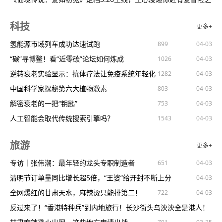
斯洛文尼亚力克澳大利亚晋级8强澳大利亚出局
什么是安全，应该南太岛国自己说了算
4000多种塑料化学品具有危险性
约！
CS2（CSGO）好评站：安全可靠，最丰富的五大推荐站
878
754
950
1281
09-03
03-25
03-25
03-25
科技
更多+
意甲吉鲁点射莱奥倒钩卢卡库首秀AC米兰21罗马
美国络上的这个黑话，与我们中国人有关
中外学者古都共议教育新发展西安交大校长：教育应该走在时代的
光子参展GDC2024，展示全球化战略布局新思考
798
971
1468
09-03
03-25
03-25
03-25
[新浪彩票]足彩第23110期大势：那不勒斯防平局
美民主党大佬猛批内塔尼亚胡是“中东和平主要障碍”，后者回击！
前列
推动科技类社会团体学术自律自净
《魔兽世界》坚守订阅价20年不变，筑牢玩家社区
氢能源市域列车成功达速试跑
1091
899
915
1529
09-03
03-25
03-25
04-03
[新浪彩票]足彩第23110期冷热指数：亚特兰大防冷
起底菲律宾如何与美国记者勾结“卖惨”
杭州发布中考新政：全省统一命题分配生不再由学校推荐
英伟达策略调整：为RTX50系列畅销铺垫，减产RTX40系列显卡
“碳”寻博鳌！看“近零碳”论坛如何炼成
937
1188
1317
1026
616
782
09-03
03-25
03-25
03-25
03-25
04-03
[新浪彩票]足彩第23110期任九：曼城皇马主胜稳
赖清德指示台湾自造潜艇后续7艘潜艇应一批造好，岛内军事专家
美国华盛顿州中学生启程来华交流
《博德之门3》将推出更易用的MOD工具，拉瑞安调整创作策略
逆转衰老实验显示：抗体疗法让免疫系统年轻化
653
837
1282
979
1291
09-03
03-25
03-25
04-03
[新浪彩票]足彩第23110期盈亏指数：拜仁客胜稳
称是
蓄意攻击还是“误伤”？英防相专机被干扰，“导航战”成焦点
年轻人热衷“泡”在文化馆
《战地风云2042》赛季7“转折点”现已推出
中国科学家探秘第六大植物激素
1256
773
952
803
860
09-03
03-25
03-25
03-25
03-25
04-03
官方：曼联1000万租借阿姆巴特拉买断费2500万
特朗普立场“软化”：如果各成员国出钱公平，就100%支持北约
刘林委员：建议加快建立高水平的职教第三方评价制度2024年全
新人免费开箱站大全CS2（csgo）良心的开箱站分享推荐
解密衰老的一把“钥匙”
1710
753
669
1114
09-03
03-25
03-25
04-03
佬牛足彩：拜仁客胜不稳那不勒斯防大冷
欧洲“核自主”论调再起，说说而已还是真的可行？
国两会
香港中文大学（深圳）庆祝建校十周年
一加Ace3V挑战中端手机护眼冠军，成就1.5K护眼直屏新标杆
人工智能会取代传统搜索引擎吗？
869
927
702
1543
1295
1051
09-03
03-25
03-25
03-25
04-03
紧跟美国炒作“国家安全风险”，加拿大瞄准中国起重机？
河北雄安新区举办首届青少年科技创新大赛
CS2（csgo）新人免费开箱站大全良心的开箱站分享推荐
清明时节要“三防”，关乎你的身心健康！
1224
1614
845
1232
1145
03-25
03-25
03-25
03-25
03-25
04-03
旅游
更多+
留给特朗普的时间不多了
大思政课优秀案例征集活动启动
自CS2到来后都有哪些良心开箱，新手推荐
新型结直肠癌免疫治疗药物研发成功
1455
1159
1077
1053
769
612
03-25
03-25
03-25
04-03
布林肯访菲期间宣称美对菲防务承诺坚如磐石，我使馆：奉劝美方
北京科技大学把思政课搬上情景剧舞台
数码宝贝周年纪念——首家官方店铺震撼开业！！
人工智能开启气象预测新纪元
专访｜张伟潮：最年轻的龙头专职制造者
1048
1432
651
03-25
03-25
04-03
04-03
不要在
海地动荡，谁“种下的恶果”？美国前驻海地大使：与美国脱不了干
东南大学：打造思政“金课”培育时代新人
《最终幻想7：重生》3D同人图！蒂法爱丽丝尤菲太性感了吧！
北京长城脚下开建无人驾驶航空示范区
清明节订单量同比增长超5倍，“王婆”给开封不断上分
784
956
608
03-25
04-03
04-03
系
印军海空奔袭两千公里，“让中国看看谁是老大！”
发挥地域特色共学共研共享
一场跨越千年的开拓之旅，《世界启元》野蛮测试今日开启！
改个扩展名，图片格式就变了？
全网爆红的甘肃天水，麻辣烫只能排第二！
1106
696
688
1204
722
700
03-25
03-25
03-25
03-25
04-03
04-03
中国出招，精准打击“奥库斯”！
山东大学：创新思政教学“圈粉”青年学子
《GTA6》获前顽皮狗开发者高度评价：技术与创新跨越《最后的
居家使用燃气需要注意什么？安全指南请查收！
反过来了！“香港特种兵”到内地旅行！长沙街头乌泱泱全是港人！
1344
697
1002
653
863
589
03-25
03-25
03-25
03-25
04-03