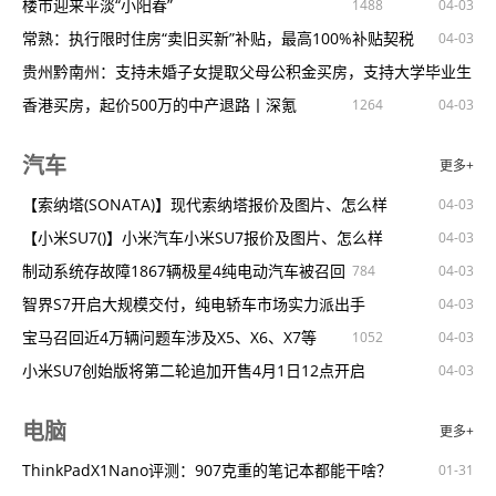
2024年春节城市接待旅游人数排行出炉：北上广位居前三
2024年全国中医药教育管理工作会议召开
华美绽放汉服迎来最好春天
Burberry2024新禧贺岁系列于崇礼限时精品店全新上市
楼市迎来平淡“小阳春”
532
738
1408
1085
1488
1044
02-28
02-28
04-03
04-03
01-25
04-03
04-03
中泰互相免签3月1日开始泰方多优惠、多措施招揽中国游客
北京卫健系统全面排查整治安全生产和火灾隐患
第39届“上海之春”举办“中法音乐交流展演季”
迪奥二零二四春夏高级订制系列发布秀！
常熟：执行限时住房“卖旧买新”补贴，最高100%补贴契税
960
1637
1340
507
1341
04-03
04-03
01-25
04-03
云南初春去哪赏花，你不妨看看这个→
第一届火山石斛产业大会在海口市成功召开
共叙中法交流佳话——诉说紫禁城与凡尔赛宫的相知
老庙LuckyWalk快闪活动登陆重庆
贵州黔南州：支持未婚子女提取父母公积金买房，支持大学毕业生
364
449
770
656
1216
02-28
02-25
04-03
04-03
01-25
春节假期后部分酒店价格大降50%以上，元宵错峰游这些城市最热
广东成立青少年心理健康志愿服务总队
新中式，是创新更是传承
领创未来荣耀Magic6系列旗舰手机正式发布售价4399元起
购买自
香港买房，起价500万的中产退路丨深氪
778
1404
1264
1587
04-03
04-03
04-03
我国要求医疗机构建立患者诉求快速响应机制
奏响中国民乐的美妙和声
JORYA2024春夏发布筑构浪漫美学探索“感官浪漫”时刻
正确把握房地产市场转型向好的发展趋势
513
1437
1619
1614
1081
1500
02-25
04-03
04-03
01-22
01-22
04-03
04-03
汽车
更多+
2023年度气象高质量发展十大进展公布
文化和旅游部多措并举推动入境游便利化
问界M9及华为冬季全场景发布会举行多款新品惊艳亮相
太和水已购买房产涉及被查封
1215
703
575
907
04-03
04-03
01-14
04-03
中央气象台继续发布沙尘暴黄色预警
游戏+文旅徽风皖韵款款而来
全新巴黎欧莱雅小蜜罐第二代面霜上市首添重组胶原蛋白
万科：轻舟将过万重山
【索纳塔(SONATA)】现代索纳塔报价及图片、怎么样
701
1019
1012
1193
04-03
04-03
01-14
04-03
04-03
教育部部署中小学生视力监测信息报送工作
让古老昆曲与更多年轻心灵相遇
溯源福宝奇物为“家”爱马仕2024年春夏配饰系列
国家一锤定音！2024年起，预制板楼房或将“全面拆除”？
【小米SU7()】小米汽车小米SU7报价及图片、怎么样
1210
1014
1005
1095
1259
04-03
04-03
01-14
04-03
04-03
瞄准需求从供给侧发力构建全生命周期服务链北京持续聚焦老老人
北京京剧院60场演出纪念梅兰芳梅葆玖
点亮惊喜奇遇共庆美好节日蒂芙尼上海前滩太古里精品店揭幕
供应提速北京公布今年19个保障性租赁住房项目用地信息
制动系统存故障1867辆极星4纯电动汽车被召回
1249
784
1441
1130
04-03
04-03
04-03
小
世卫组织启用冠状病毒全球监测网络
如何为乡村文化振兴夯基赋能
2023新美大赏年度好物榜
中指研究院：13月TOP100房企销售总额为8978.3亿元同比下降但
智界S7开启大规模交付，纯电轿车市场实力派出手
764
481
948
829
788
04-03
04-03
01-08
01-07
04-03
坚决防范遏制重特大火灾发生
距开幕倒计时30天园艺界“奥林匹克”将花开成都
可口可乐“龙年限定罐”新装首发让我们「年」在一起龙年腾飞
降幅较
关注房地产市场新特征
宝马召回近4万辆问题车涉及X5、X6、X7等
1251
1290
534
635
1052
1545
04-03
04-03
04-03
04-03
04-03
山西实现社保卡服务“就近办”
写戏归根到底是聚焦于人
宝珀五十噚“先驱与传奇”70周年庆典于上海盛大举行
今年海淀要出10宗宅地？永丰南都不够看！
小米SU7创始版将第二轮追加开售4月1日12点开启
1386
1044
733
921
1310
04-03
04-03
01-04
01-04
04-03
04-03
04-03
第二届北京络文化产业发展大会暨北京数字文化发展论坛拟于4月2
比亚迪海豚：我，正年轻
北京3月份二手房网签量环比上涨125.5%同比下降35.7%
因车辆存安全隐患奔驰召回近40万辆国产及进口汽车
1220
727
697
01-04
04-03
04-03
电脑
更多+
日
用艺术魅力赋能作品传播力
源自时光诠释悦动优雅浪琴表发布全新康卡斯系列悦动腕表
「中海寰宇天下·天境」取证预售，上周末中海五盘齐开！
12.97万元起，吉利中国星星瑞2.0TD、星越L双车加新上市
1358
1121
980
04-03
04-03
中国动作片闪亮络空间
孔祥东将携两部钢琴巨作开启2024新年音乐会
丰台红盘「中建云境」拿证预售，总价1000万起
换购用户更青睐电动车，蔚来推出最高10亿元油车置换补贴
ThinkPadX1Nano评测：907克重的笔记本都能干啥？
950
1299
1450
1329
547
598
1054
04-03
04-03
01-04
01-04
04-03
04-03
01-31