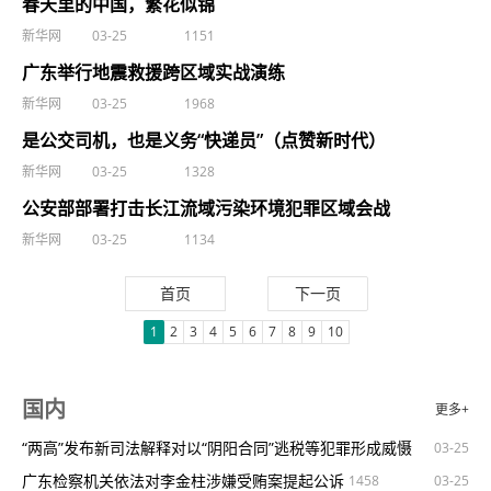
春天里的中国，繁花似锦
新华网
03-25
1151
广东举行地震救援跨区域实战演练
新华网
03-25
1968
是公交司机，也是义务“快递员”（点赞新时代）
新华网
03-25
1328
公安部部署打击长江流域污染环境犯罪区域会战
新华网
03-25
1134
首页
下一页
1
2
3
4
5
6
7
8
9
10
国内
更多+
“两高”发布新司法解释对以“阴阳合同”逃税等犯罪形成威慑
03-25
广东检察机关依法对李金柱涉嫌受贿案提起公诉
1458
1823
03-25