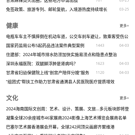
她已从公众视野消失三个月，韩媒追问“第一夫人”去哪儿了？
陕西：推进大中小学思政教育一体化
生还者
超神必备雷克沙：雷克沙2024高校电竞挑战赛正式开启！
研究表明形成长期记忆的确很“烧脑”
甘肃麻辣烫火出圈，这些地方申请出战
789
1409
762
701
03-25
03-25
04-03
04-03
03-25
“史无前例地向中国展示武力”之后，美国空军的高超音速导弹彻底
我国儿童青少年近视率呈下降趋势
《壳之少女》续作《虚之少女》4月19日发售支持中文！
“奇葩”香水是如何制成的
免签政策、旅游专列、邮轮复航，入境游热度持续增长
1062
939
946
1590
847
03-25
03-25
03-25
03-25
04-03
03-25
搞
大中小融会互通，一体化协同育人
《女神异闻录6》计划登陆Xbox与任天堂Switch2
国家出手教减肥了，文内食谱可照着吃
中国游客停留瑞士近82万夜次今年解决签证痛点
1434
1427
767
1337
658
03-25
03-25
04-03
03-25
健康
更多+
基于新原理的光化学反应能效提高10倍
V社：隆重推出Steam家庭整合功能Steam家庭全新升级！
耵聍的自述
百团万人游助力省旅发大会萤火虫水洞·地下大峡谷又“火”出圈
504
512
1046
959
03-25
03-25
03-25
04-03
做乡村振兴的“育种人”
恐怖射击游戏《量子误差》续作《量子态》公布发售日期待定！
大地磁暴为何频发对日常生活有何影响
水乡周庄春日影像诗：一半书香，一半烟火
电瓶车车主不慎摔倒在机动车道，公交车刹车避让，致乘客受伤公
1186
683
695
871
1183
03-25
04-03
03-25
03-25
让童书可观可感
《小丑牌》风靡全球！发售一个月销量超过了100万套！
科研人员提出新的热亚矮星形成机制
中国入境游迎来“小阳春”
交车司
国家药监局公布5起药品违法案件典型案例
1225
1207
631
674
1443
03-25
03-25
03-25
04-03
03-16
04-03
高校图书馆怎样提升吸引力
PS5Pro更多规格外泄：CPU、内存带宽小幅度提升！
中国科学家首次观察到引力子激发
玉渊潭公园湿地导赏预约时间调整
住建部：2024年城市排水防涝加快实施易涝点和隐患点整治
781
1023
631
1273
520
03-25
03-25
04-03
03-16
04-03
青海省博物馆推出AR研学教育活动让文物“活”起来
传《GTA6》将于2025年2月18日发售距今已不到一年时间！
“超级光盘”诞生记：存储容量超普通硬盘百倍
贵州贵阳：金色花海迎春来
深圳永福医院：双腿脚浮肿是肾病吗？
1136
632
819
1623
998
03-25
04-03
03-16
04-03
04-03
搭建大平台，办好思政课
动作音游名作《HiFiRUSH》登陆PS5实体版下半年发售
制造业阔步迈向未来
初春金山岭奇观：百雁穿长城被这农民摄影师拍到
甘肃省妇幼保健院上线“剖宫产陪伴分娩”服务
1366
627
1339
1120
1329
03-25
03-25
03-25
04-03
03-16
04-03
专家：少年儿童睡眠状况对成长发育至关重要
《幻兽帕鲁》玩家心中的宠儿：揭晓最受喜爱的帕鲁TOP10
专家谈“X疾病”：不必恐慌保持警醒积极应对
贵州丹寨：春光美引客来
“组团式”帮扶工作助力甘肃省通渭县人民医院医疗提质增效
1237
1607
711
988
1584
03-25
04-03
03-13
《浪人崛起》日本市场独家发行18禁成人版！
隔夜茶有毒不能喝？没那么邪乎！
三月限定！繁花盛放等你来打卡
国家药监局发布《国家药品不良反应监测年度报告（2023年）》
1212
955
1090
668
1289
03-25
03-25
04-03
03-13
04-03
文化
更多+
《黑神话：悟空》在B站预约开启！9.9分五星好评！
8个动作帮你高效燃脂拥有健康体重
湖北宜昌：春到三峡
专家提醒这几类人易患药物性肾病
903
734
1291
1212
03-16
04-03
03-13
04-03
04-03
即CSGO升级为CS2后95buff重磅回归
放风筝能治颈椎病？这事靠谱！
他们的愿望都被一一实现！上海迪士尼度假区为第200个罹患儿童
山东将启动实施工伤保险省内异地就医直接结算
2024海南国际文创周：艺术、设计、策展、文旅...多元板块即将登
885
1592
1026
1132
03-16
04-03
04-03
《原神》插花任务怎么做？花影瑶庭其四插花任务摆放位置汇总！
上春山，采春茶，警惕蜱虫叮咬
愿望
世园会绛溪河综合治理即将全面完工，四川最宽人工瀑布月底亮相
便秘也是病
陆
凝集全球20余座城市46家展商2024影像上海艺术博览会展商名单
1049
1466
04-03
04-03
消息称《最终幻想9重制版》或为Switch2独占！
缓步动物蛋白或助人类抗衰老
成都
新加坡旅游局瞄准中国西南市场：将提供更多便利与更好体验
缓解春困有妙招这些方法请查收
公布
巴塞尔艺术展香港展会开幕，全球242间顶尖画廊齐聚维港
1272
1210
672
755
1309
1562
03-16
03-16
04-03
03-11
04-03
04-03