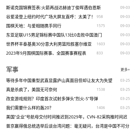
广东举行地震救援跨区域实战演练
江淮汽车携新款皮卡登陆澳大利亚市场
裕福支付3800万股权被冻结
秀外慧中的电影《孔秀》
斯诺克国锦赛签表:火箭再战达赫迪丁俊晖遇伯恩斯
1968
1312
844
1464
802
03-25
03-25
03-25
03-25
03-25
09-03
是公交司机，也是义务“快递员”（点赞新时代）
新西兰将禁售一次性电子烟
净利下跌超两成，中国平安2023业绩喜忧：保费收入破8000亿；
纪录电影《跨越时空的四库全书》剧本研讨会举行
谷爱凌登上纽约时代广场大屏友直呼：太美了！
1328
1162
958
777
03-25
03-25
03-25
09-03
公安部部署打击长江流域污染环境犯罪区域会战
王毅会见澳大利亚新南威尔士州州长柯民思
寿险重拾升
“高速铜连接”点燃有色金属热度
《坠落的审判》制式海报双发大银幕感受戛纳佳片
围棋天地：与爱相随携手同行
1134
1268
702
1575
829
03-25
03-25
03-25
03-25
09-03
看！这温暖的慢火车
澳大利亚2月份失业率降至3.7%
金融监管总局拟优化银团贷款业务监管
电影《白日之下》点映预售中曝角色特辑
东亚足联U15男足锦标赛中国队13比0击败中国澳门
1151
1350
871
710
702
1340
03-25
03-25
03-25
03-25
03-25
09-03
北京海外学人中心雄安中心启动运行
澳联储称澳银行利润状况良好大部分借款人能按时还贷
提供虚假统计报表安徽宣州湖商村镇银行被罚46万元
《坠落的审判》发终极预告探婚姻真相品复杂人心
世界杯丰泰基奥30分意大利男篮险胜塞尔维亚
1660
1603
1281
03-25
03-25
03-25
03-25
09-03
西藏自治区人大常委会原党组成员、副主任纪国刚受贿、国有公司
“川流不息——中澳女艺术家对话展”在悉尼中国文化中心开幕
上调幅度最高达200亿元！理财公司密集上调产品募集规模上限，
电影《大“反”派》全员喜剧人暴打反派实力撩笑
2023年9月围棋国际赛事、全国赛事赛程表
680
833
991
997
664
03-25
09-03
人
澳大利亚般若寺举办观世音菩萨33化身圣像洒净祈福盛典
固收类
天津农商银行App频繁“越界”，被曝侵犯用户隐私！监管部门出手
《爱你》官宣开机张凌赫徐若晗演绎“养生恋爱”
世界杯施罗德16分德国大胜格鲁吉亚获4连胜
802
1538
1731
03-25
03-25
03-25
09-03
军事
更多+
韩国中小学生课外补习开支创新高
整顿
招商银行滨州分行用心服务得夸赞为企解忧获锦旗
MMA世界冠军推荐《哥斯拉大战金刚2：帝国崛起》
中国信托女子赛库苏玛加洞夺冠石昱莉曾莉棋T3
1675
508
1222
1168
855
03-25
03-25
03-25
03-25
03-25
09-03
F1澳大利亚站：塞恩斯打破维斯塔潘垄断夺冠
普通人怎么能拥有千万资产？
陈法拉官宣二胎产子晒一家人牵手照好幸福
三星杯选拔赛廖元赫终结谢科连胜四人同为五胜
等待多年中国重型武直显露庐山真面目但却让友大为失望
1524
1253
1541
791
1606
814
1304
03-25
03-25
03-25
03-25
09-03
03-25
韩国年轻人买房，先上房地产“补习班”
着力写好金融行业五篇大文章百信银行发展韧性持续显现
韩素希公司将起诉造谣者因与柳俊烈恋情引争议
第六届汉酱杯总决赛洛阳打响聂卫平宣布开赛
真是杀疯了，美国无可奈何
992
825
1308
1538
927
03-25
03-25
03-25
09-03
03-25
澳研究：生活成本危机持续数百万澳大利亚人正在寻找第二份工作
黄金市场分析：数据强劲助美元维强黄金持续调整回落中
李惠利亲友对事件发声表示成为众矢之的十分辛苦
世界杯爱德华兹17分美国男篮力克黑山4连胜
改变游戏规则？印度首次试射多弹头“烈火-5”导弹
1814
1391
03-25
03-25
09-03
03-25
韩国教育部：韩国已有7594名医学生提交有效休学申请
被谎言掩盖的真相：富人最大的资产，其实是这1类人
范小青小说改编电影《我的爱流水如歌》感动世界
女排亚锦赛中国30胜哈萨克斯坦小组第一晋级8强
我们需要什么样的轰20？
763
1406
1107
1480
1011
03-25
03-25
03-25
03-25
09-03
03-25
韩国医生“辞职潮”以来韩政府首次发出行政处罚
金价在创出历史新高后大幅掉头！两张图看黄金技术前景投资者如
包贝尔主演《大“反”派》反派逆袭倒霉开局！
世界杯末节赢16分！拉脱维亚逆转战胜西班牙
美国“企业”号航母交付时间推迟到2029年，CVN-82采购推时间迟
1445
1417
1507
730
1392
1263
1662
03-25
03-25
09-03
韩国政府强硬推行医科大学扩招政策今日公布名额分配结果
何获
金价在创出历史新高后大幅掉头！两张图看黄金技术前景投资者如
《白日之下》点映开启曝向阳而生角色海报
小明围棋机器人深入了解用户所需提供多元化体验
到20
普京赢得俄总统选举后谈台湾问题：毫无疑问，台湾是中国不可分
683
03-25
09-03
何获
选购增额终身寿险产品，这些要注意
万玛才旦作品《雪豹》定档人豹冲突引出人性思考
女排亚锦赛8强出炉复赛中国队将迎战印度和日本
割一部
台军妄图用反舰导弹打造“刺猬之岛”！专家：目标过于明显，在战
1340
1036
934
972
930
03-25
03-25
03-25
03-25
09-03
03-25