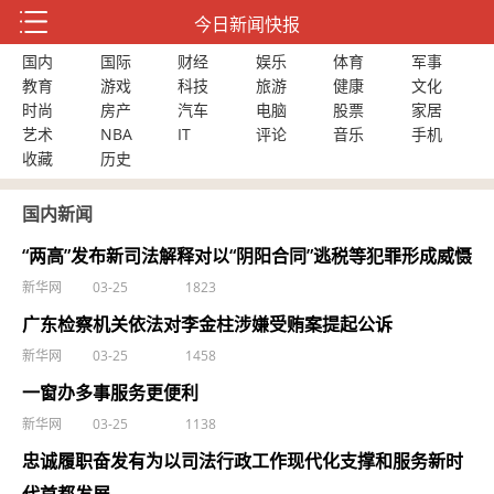
今日新闻快报
国内
国际
财经
娱乐
体育
军事
教育
游戏
科技
旅游
健康
文化
时尚
房产
汽车
电脑
股票
家居
艺术
NBA
IT
评论
音乐
手机
收藏
历史
国内新闻
“两高”发布新司法解释对以“阴阳合同”逃税等犯罪形成威慑
新华网
03-25
1823
广东检察机关依法对李金柱涉嫌受贿案提起公诉
新华网
03-25
1458
一窗办多事服务更便利
新华网
03-25
1138
忠诚履职奋发有为以司法行政工作现代化支撑和服务新时