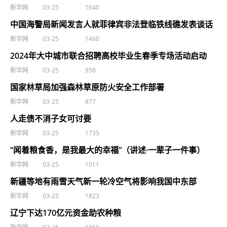
新华网
03-25
1640
中国海警局新闻发言人就菲律宾非法登临铁线礁发表谈话
新华网
03-25
1460
2024年大中城市联合招聘高校毕业生春季专场活动启动
新华网
03-25
958
国家林草局加强森林草原防火安全工作部署
新华网
03-25
877
人走债不消子女可讨要
新华网
03-25
1735
“闻着粮食香，是我最大的幸福”（讲述·一辈子一件事）
新华网
03-25
1011
新疆等地有雨雪天气新一轮冷空气将影响我国中东部
新华网
03-25
1823
辽宁下达170亿元资金助农种粮