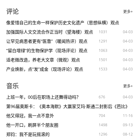
若再装修客厅，我发誓会坚持“9不买”，没有乱说，真是太难用
曾梵志|绘画19882023：过往皆风景，此刻在闪烁
61分对轰40+20，亿元先生打破马刺48年纪录，独行侠悔不当初
亿美元
OpenAI重磅更新：无需登陆就可以使用ChatGPT
531
1293
1204
1239
02-18
04-03
评论
更多+
26岁姑娘拉黑父母，搬出家自己住，17㎡的小房间，住得也很自
李白的乐搭子、王维的知己、杜甫落花时节又逢的“君”，唐诗中的
拒绝21分逆转，倒数第1爆冷险胜！文班40+20刷爆纪录，布伦森
马斯克商业帝国在得州扩张，特斯拉超级工厂员工激增86%
1159
1168
868
1406
762
03-04
04-03
04-03
在
这套loft新房居然只有48平米？说出去谁信啊！
李
龙福吉庆继往开来——2024年中国美术名家贺新春
61+6
波波：有时会忘记文班亚马才20岁他很特别
快讯｜阿里云内部推行AI写代码未来20%代码由通义灵码编写
像爱惜自己的生命一样保护历史文化遗产（思想纵横）观点
1140
583
1285
02-28
02-18
04-03
04-03
别再浪费钱，一个塑料瓶，创造属于你的家具世界！
“春之声”中国新年音乐会在纽约林肯中心奏响
关注马刺比赛德章泰穆雷：文班亚马是满分精英！！！
对话雷军：小米汽车是卷王，已准备好面对任何激烈竞争
加强国际人文交流合作正当时（望海楼）观点
1193
956
482
646
848
1352
1031
783
02-28
02-28
02-18
02-15
04-03
04-03
04-03
04-03
04-03
04-03
买了横厅户型，沙发不好摆？参考这些方案设计，让人眼前一亮！
中国戏剧导演如何与俄罗斯演员合作来呈现中国经典戏剧
布伦森和尼克斯输了也无妨？谁让他们遇到了文班亚马这个怪物
快讯｜高德推出目的地决策服务“电车可达圈”
让罕见病患者更有“医靠”（暖闻热评）观点
1235
1291
1261
879
1475
02-15
04-03
04-03
不会选餐桌，难怪你家餐厅又小又乱
荣获纽约插画师协会年度金奖！90后中国姑娘：想为世界呈现一个
爆冷逆袭！狂轰40+20+7，超级状元秀打疯了，神挡杀神佛挡杀佛
OpenAI重磅更新：无需登陆就可以使用ChatGPT
“留白增绿”的生物保护学（现场评论）观点
635
890
1206
1063
1095
02-25
02-23
04-03
04-03
04-03
网友晒“定制款”家具，评论区：心态崩了
现代中
超赞！在“明灯”展里探寻现代主义之前的设计之美
马刺VS勇士前瞻：两队均3连胜状态火爆勇士输不起全力争胜
华为投资控股：拟向股东分配股利人民币770.95亿元
适老微改造，养老大文章（微观）观点
627
1271
1501
805
02-18
02-08
04-03
04-03
04-03
买餐桌最大的误区，被我们找到了！
赞比亚驻华使馆大使齐乌卢｜新年贺词
讨论 在最佳新秀争夺中脱颖而出文班亚马有机会赢得DPOY吗？
4月2日外媒科学网站摘要：著名学者反对马斯克大规模火星殖民计
产业焕新，点“发”成金（现场评论）观点
583
1359
1426
1426
1533
937
960
02-18
02-15
02-08
04-03
04-03
摩尔多瓦共和国驻华大使杜米特鲁·贝拉基什｜新年贺词
爵士官方：马尔卡宁核磁共振显示右肩伤势加剧两周后重新评估
划
加入AI人才大战！Meta变了：你有意离职，我就敢加薪
来论观点
1488
1418
02-08
04-03
04-03
04-03
音乐
更多+
巴布亚新几内亚驻华大使馆临时代办｜新年贺词
不在状态！维金斯半场7投仅1中拿到2分正负值9
存储新纪元：边缘存储路由的扩容魔法！
不断为经济社会发展增动力、添活力（评论员观察）观点
927
978
1271
454
1086
911
685
02-08
04-03
04-03
04-03
04-03
04-03
时隔百年重返伦敦：帕斯夸罗萨的色彩之歌
马尔卡宁右肩受伤将在两周后接受重新评估
马斯克强制要求！员工交车时要向客户演示FSD短途试驾
加快提升金融服务“三农”能力和水平（人民时评）观点
上班一年，00后在职场上还舞得动吗？
882
1327
676
1185
01-31
04-03
04-03
04-03
04-03
北京京剧院隆重推出40场传统大戏喜迎龙年春节
拥有文班亚马，又可保马刺未来二十年无忧了
OpenAI宣布即日起用户无需注册即可直接使用ChatGPT
“持之以恒抓好这项工作”（评论员观察）观点
第96届奥斯卡：《奥本海默》大赢家艾玛·斯通二封影后《芭比》
1027
535
1269
1066
1143
01-31
04-03
04-03
04-03
第十届中国京剧艺术节在成都闭幕
手感滚烫！奥斯曼半场9中6三分5中3射下15分
免费试用FSD，马斯克放大招，最终想实现“零利润”卖车
为碳市场建设提供有力法律支撑（人民时评）观点
仅获
他又得冠，我一点不意外
716
1174
704
1018
01-25
04-03
04-03
04-03
11-16
樊州先生作品赏析
又疯一场！勇士第三节轰37分净胜马刺16分从落后到反超！
公司重点转向商业客户，Adobe发布AI广告平台GenStudio
自觉做良好政治生态的有力促进者（人民论坛）观点
他一开口，刷屏半个朋友圈
620
1075
1498
1208
697
01-25
04-03
03-13
09-13
传统戏曲如何更好地与现代观众共鸣
勇刺裁判引大争议文班最后3.9秒被吹犯规太致命瞪大眼睛不敢信
传谷歌创始人亲自打电话并承诺加薪，劝一名员工不要跳槽到
微短剧如何“短而精”（人民时评）观点
郑钧：我不是玩摇滚的
672
503
1124
1442
1296
1369
01-22
04-03
04-03
04-03
08-12