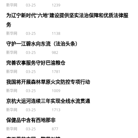
新华网
03-25
1239
为辽宁新时代“六地”建设提供坚实法治保障和优质法律服
务
新华网
03-25
1138
守护一江碧水向东流（法治头条）
新华网
03-25
982
完善农事服务守好巴渝粮仓
新华网
03-25
1781
我国将开展森林草原火灾防控专项行动
新华网
03-25
1009
京杭大运河连续三年实现全线水流贯通
新华网
03-25
1713
保健品中含有西地那非
新华网
03-25
877