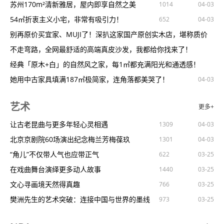
中国金茂全新产品体系亮相
陈老师试驾本田滨智汽车
妙可蓝多2023年净利润同比下降53.9%至6343.95万元
苏州170m²清新雅居，屋内即享自然之美
1137
842
853
1648
1014
04-03
04-03
04-03
04-03
04-03
04-03
北京市政协启动提升应急管理能力监督调研
一场“别开生面”的发布会红旗EH7售价22.98万起汽车
奈雪的茶2023年营收51.64亿元单店销售额下滑
54㎡折衷主义小宅，非常有吸引力！
1336
1547
652
834
04-03
04-03
04-03
04-03
产经观察|建筑领域节能降碳潜力巨大
坦克500Hi4-T新三样性能场景智能化三大进阶焕新来袭汽车
火锅双雄差距加大去年海底捞营收=7个呷哺
别再原价买宜家、MUJI了！深扒这家国产原创实木店，堪称质价
860
722
904
04-03
04-03
1584项供热改造项目清单出炉北京近600公里供热老旧管网将改造
大家庭大七座旗舰SUV捷途X90PRO12.79万起正式上市汽车
V观财报｜蔚蓝锂芯：2023年净利润同比降62.78%
比天花板
不走弯路，全网最舒适的高端真皮沙发，我都给你找来了！
986
04-03
04-03
都江堰锦程物业管理有限公司被罚款50000元
7.18万元起！全新一代超大空间新能源商用车五菱扬光上市汽车
V观财报｜金钼股份：2023年净利润同比增132.19%
经典「原木+白」的自然风之家，每1㎡都充满阳光和通透感！
696
1406
972
782
1115
1632
04-03
03-25
04-03
04-03
04-03
04-03
南通一个工厂1115万起拍卖，34人报名只有10人出价，拍出3062
知情人士：吉利将推出新一代雷神电混系统满油满电续航将突破
机构持续“冠名”龙虎榜！合纵科技连续两日涨停，发生了什么？
她用中古家具填满187㎡极简家，连角落都美哭了！
495
1217
1164
04-03
04-03
04-03
万
2000公
比亚迪元UP上市9.68万元起，剑指A0级全品类销冠！汽车
V观财报｜宁科生物：4月8日起股票简称变更为“ST宁科”
21平loft单身公寓简约风，用心布置每一个角落，活力满满的家！
695
1017
04-03
04-03
04-03
艺术
更多+
中保研C-IASI测评唯一AllGood！朗逸新锐创燃油车史上最佳成绩
V观财报｜*ST越博收关注函，涉子公司拟出售股权资产事项
广州夫妻装修8㎡次卧，小屋变成玩乐屋，网友：我能待一周不下
1102
1403
1355
1085
778
03-25
04-03
04-03
中国质量协会2024年中国汽车用户满意度测评(CACSI)正式启动
V观财报｜五连板华体科技：不涉及低空经济相关业务
楼
英式农家乐：原生态小木屋
让古老昆曲与更多年轻心灵相遇
1003
1002
1016
1309
03-25
04-03
04-03
03-25
04-03
9个月内3次甩卖地产昔日宁波龙头房企入局造车
125亿美元，阿里巴巴2024财年回购12.49亿股普通股
60平loft单身公寓，能看星星的温暖小窝，给漂泊的心一份安稳！
北京京剧院60场演出纪念梅兰芳梅葆玖
1160
563
623
1301
1266
03-25
03-25
04-03
03-25
04-03
12月上险量登顶，全新雅阁销量重回B级第一
嘉友国际副总裁胡克辞职
餐桌椅究竟该如何选？掌握4个选购技巧，告别选择困难症！
“角儿”不仅带人气也应带正气
1112
891
825
622
1656
03-25
04-03
03-25
03-25
汽车产业加速进化竞争格局未见分晓
V观财报｜五连板华体科技：目前不涉及低空经济相关业务
我家黑色调，比邻居的奶油风高级100倍
在戏曲舞台演绎更多动人故事
767
1363
1571
1440
03-25
04-03
03-25
03-25
03-25
江淮重卡多次高速路“趴窝”无法解决车主称使用感受非常差
健康元2023年净利润14.43亿元，同比减少3.99%
谁说茶几被淘汰了？进化后的百变款，哪里需要哪里搬！
文心寻画境天然得真趣
766
1583
04-03
03-25
03-25
网约车竞争加剧精细服务是关键
贵州茅台发年报：去年净赚超747亿元，拿出过半净利润分红
答应我！！！小户型请首选原木风，简直是大型真香现场
樊洲先生的艺术突破：连接中国与世界的墨线
1351
1241
973
1398
1033
03-25
03-25
03-25
03-25
解码“房企示范生”新城控股这一年：降压债务，融资不断破圈
80㎡现代中古风，开门见厅，这样改显大2倍！
戏曲“破圈”之后：看满园春色喜人
1367
753
790
1055
04-03
03-25
03-16