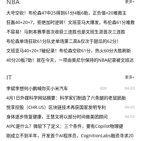
NBA
更多+
道指收跌1%
从小没有自己房间的女孩，终于可以重养自己
络直播为戏曲传承注入新活力
1250
1203
989
827
04-03
04-03
03-25
03-16
V观财报｜航锦科技：一季度净利润同比增304.92%
装修客厅千万要注意这几点，一不小心就可能变成“坑”途四壁！
昆曲焕新离不开“青春诀”
大号空砍！布伦森47中25得到61分4板6助，正负值+20难救主
687
04-03
03-16
横店东磁：公司软磁产品已有应用于飞行汽车领域
75㎡小户型美式风，大面积的柜子，实用性和颜值很到位！
爱绘画·女性绘画展在北京云上美术馆开幕
狂轰40+20+7，拒绝加时逆转！文班亚马大爆发，布伦森61分难救
997
942
718
1179
04-03
03-16
03-16
04-03
公告精选丨中国天楹：与安达市政府签署风光储氢氨醇一体化项目
几百块钱的家具，比餐桌还重要！
提香·花神——乌菲齐美术馆威尼斯画派珍藏展
主
不容易！马刺本赛季首次收获三连胜也是文班生涯首次三连胜
625
872
783
551
03-09
03-08
03-16
投资
创始人兼董事长，中途“裸辞”
万元餐桌质感，2000块复刻到我家
穿越千年，又见徽宗，感受中国审美的天花板
布伦森单场狂砍61分队史单场第二高&仅次于甜瓜的62分！
1120
945
1289
887
1334
04-03
03-08
03-16
04-03
04-03
南方电网财务有限公司董事刘柳任职资格获准
5k真皮沙发拿到「过万质感」！这场直播玩得有点大！
“紫禁之巅•高山流水——李祥霆书画艺术展”开幕
文班亚马40+20+7破纪录！布伦森空砍61分，热火60分大胜刷新
621
865
1043
1841
04-03
04-03
03-06
03-16
04-03
V观财报｜建新股份收关注函：信披是否不及时、不合规
63㎡小户型现代轻奢风，以纱帘做隔断，犹抱琵琶半遮面的美感！
新春戏韵|当红CP联袂演绎昆曲中的“科幻大片”
队史
40分20板7助！就在今天，一项由奥尼尔保持的NBA纪录被文班达
1169
683
04-03
03-13
郴电国际：全资子公司停产
我蹲在直播间里，5k抢到头层牛皮大沙发，是不是捡大漏了？
川剧《梦回东坡》将亮相北京长安大剧院
成了
61分输给40+20，真的不算冤
612
781
877
1650
1560
1271
04-03
03-06
03-11
04-03
04-03
IT
更多+
中南建设：3月合同销售金额19.3亿元
76㎡小户型2室2厅简约北欧风，打造清新明朗的生活感！
“繁花”作品惊艳海外，出自这位闵行人的纤纤玉手
文班谈NBA激烈竞争：希望能更多参与其中我走在正确的道路上
1057
932
1360
04-03
03-06
03-06
03-04
04-03
直击业绩说明会丨整合昆药首年业绩上涨16.05%华润三九预计今
曾经“吃土”也要买，现却沦为笑柄的12个家居产物，还在跟风买吗
西安易俗社——拓展秦腔艺术传播途径
生涯新高+队史第二！布伦森全场空砍61分4篮板6助攻
李斌李想何小鹏喊你买小米汽车
602
1076
600
982
1133
03-04
04-03
04-03
04-03
年营
存储芯片呈现底部复苏，关注相关公司业绩拐点
同样是小户型，邻居家的餐桌凭啥能坐十个人！
一座城市的美，有多少是被设计出来的？
科尔：克莱膝盖不适对阵马刺能否出战视情况而定
4月1日外媒科学网站摘要：科学家们制造了六条腿的老鼠胚胎
489
1312
861
857
726
04-03
03-04
03-04
02-28
04-03
V观财报｜贵州茅台2023年净利同比增19.16%拟10派308.76元
新家住两年后，发现9处装修和当初想的不一样，又浪费钱又鸡肋
数字技术为戏曲插上焕新之翼
明天马刺VS勇士索汉本赛季首次缺阵凯尔登也缺席本场比赛
悦享控股（CHR.US）区块链技术再获国家发明专利
584
900
1220
1584
04-03
02-28
04-03
04-03
一年投入近千亿人民币，阿里成回购力度最大中国互联网公司
步步生景，在190㎡三居公寓里享受闲适禅居！
看上海浓浓“艺术年”：上博日均两万人，中华艺术宫日均过万
官方：文班亚马因将比赛用球扔向观众席而被罚2.5万美元
身体逐步恢复健康，王慧文将以部分时间做美团顾问
1338
526
1142
1288
1493
04-03
03-04
03-04
04-03
04-03
04-03
在沪市主板年报里，读懂新质生产力、ESG和幸福生活
告别“衣服山”，你需要一个衣帽架，能装又省空间！
2024年春节戏曲晚会——兼具传统与时尚的文化盛宴
勇三疯！勇士第三节轰下3419反超马刺7分
AIPC是什么？微软下了定义：三个条件，要有Copilot物理键
1191
1131
1090
901
925
04-03
04-03
03-04
02-22
02-22
04-03
华为拟分红超770亿元！净利润倍增，每股分红降至1.5元
北京400㎡极简私宅，现代原木风的美全在这里了！
看早期希腊雕塑的形态，大都会博物馆展基克拉迪艺术
兢兢业业！穆迪22分钟6中3贡献10分4板三分3中2
刚成立不到半年，开发首个AI程序员，CognitionLabs融资寻求20
1438
982
1316
646
04-03
03-04
02-18
04-03
04-03