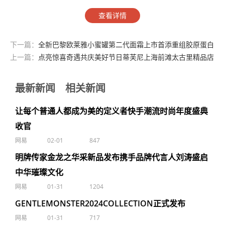
查看详情
下一篇：
全新巴黎欧莱雅小蜜罐第二代面霜上市首添重组胶原蛋白
上一篇：
点亮惊喜奇遇共庆美好节日蒂芙尼上海前滩太古里精品店
揭幕
最新新闻
相关新闻
让每个普通人都成为美的定义者快手潮流时尚年度盛典
收官
网易
02-01
847
明牌传家金龙之华采新品发布携手品牌代言人刘涛盛启
中华璀璨文化
网易
01-31
1204
GENTLEMONSTER2024COLLECTION正式发布
网易
01-31
717