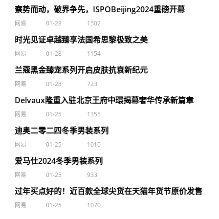
察势而动，破界争先，ISPOBeijing2024重磅开幕
网易
01-28
1502
时光见证卓越臻享法国希思黎极致之美
网易
01-28
1154
兰蔻黑金臻宠系列开启皮肤抗衰新纪元
网易
01-28
723
Delvaux隆重入驻北京王府中環揭幕奢华传承新篇章
网易
01-25
1355
迪奥二零二四冬季男装系列
网易
01-25
1010
爱马仕2024冬季男装系列
网易
01-25
933
过年买点好的！近百款全球尖货在天猫年货节原价发售
网易
01-25
1070