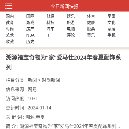
今日新闻快报
国内
国际
财经
娱乐
体育
军事
教育
游戏
科技
旅游
健康
文化
时尚
房产
汽车
电脑
股票
家居
艺术
NBA
IT
评论
音乐
手机
收藏
历史
溯源福宝奇物为“家”爱马仕2024年春夏配饰系
列
栏目分类 :
新闻 > 时尚新闻
信息来源 :
网易
访问热度 :
1031
更新时间 :
2024-01-14
关 键 词 :
溯源,春夏
简 介 :
溯源福宝奇物为“家”爱马仕2024年春夏配饰系列...