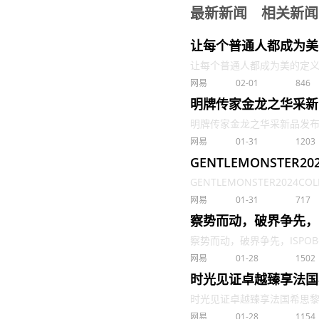
最新新闻
相关新闻
让每个普通人都成为美
让每个普通人都成为美的定义者
网易
02-01
846
明牌传家金龙之华采新
明牌传家金龙之华采新品发布携
网易
01-31
1203
GENTLEMONSTER2
GENTLEMONSTER2024COLL
网易
01-31
717
察势而动，破界争先，ISP
察势而动，破界争先，ISPOBeiji
网易
01-28
1502
时光见证卓越臻享法国
时光见证卓越臻享法国希思黎极致
网易
01-28
1154