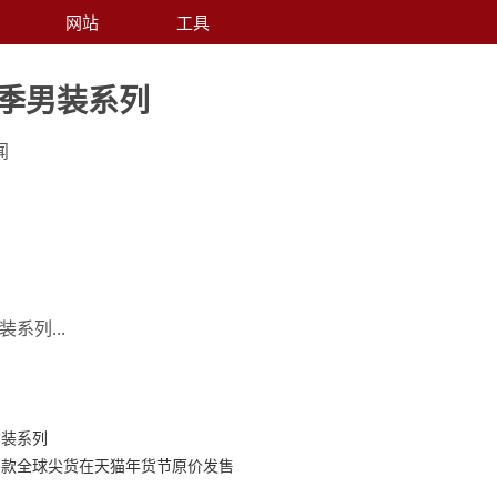
网站
工具
冬季男装系列
闻
系列...
男装系列
百款全球尖货在天猫年货节原价发售