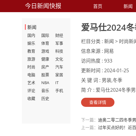
今日新闻快报
首页
新闻
爱马仕2024
新闻
国内
国际
财经
栏目分类 :
新闻 > 时尚新
娱乐
体育
军事
信息来源 :
网易
教育
游戏
科技
旅游
健康
文化
访问热度 :
933
时尚
房产
汽车
更新时间 :
2024-01-25
电脑
股票
家居
关 键 词 :
男装,冬季
艺术
NBA
IT
简 介 :
爱马仕2024冬季男装
评论
音乐
手机
收藏
历史
查看详情
下一篇：
迪奥二零二四冬季
上一篇：
过年买点好的！近