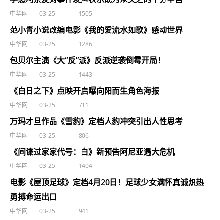
中华网
03-25
1505
范小青小说改编电影《我的爱流水如歌》感动世界
中华网
03-25
1286
包贝尔主演《大“反”派》反派逆袭倒霉开局！
中华网
03-25
1443
《白日之下》点映开启曝向阳而生角色海报
中华网
03-25
711
万玛才旦作品《雪豹》定档人豹冲突引出人性思考
中华网
03-25
806
《间谍过家家代号：白》新预告阿尼亚遇大危机
中华网
03-25
1404
电影《屋顶足球》定档4月20日！足球少女满怀真诚炽热
勇搏命运出口
中华网
03-25
941