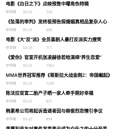
电影《白日之下》点映预售中曝角色特辑
中华网
03-25
734
《坠落的审判》发终极预告探婚姻真相品复杂人心
中华网
03-25
698
电影《大“反”派》全员喜剧人暴打反派实力撩笑
中华网
03-25
711
《爱你》官宣开机张凌赫徐若晗演绎“养生恋爱”
中华网
03-25
1563
MMA世界冠军推荐《哥斯拉大战金刚2：帝国崛起》
中华网
03-25
1329
陈法拉官宣二胎产子晒一家人牵手照好幸福
中华网
03-25
821
韩素希公司将起诉造谣者因与柳俊烈恋情引争议
中华网
03-25
854
李惠利亲友对事件发声表示成为众矢之的十分辛苦