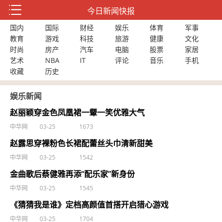
今日新闻快报
国内
国际
财经
娱乐
体育
军事
教育
游戏
科技
旅游
健康
文化
时尚
房产
汽车
电脑
股票
家居
艺术
NBA
IT
评论
音乐
手机
收藏
历史
娱乐新闻
赵丽颖穿金色凤凰裙一颦一笑优雅大气
中华网
03-25
1673
赵露思穿裸粉色长裙配蕾丝头巾清新甜美
中华网
03-25
1542
金曲歌后蔡健雅再添“配乐家”新身份
中华网
03-25
1545
《猜猜我是谁》定档高颜值首搭开启猎心游戏
中华网
03-25
1704