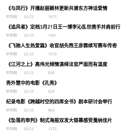
《与凤行》开播赵丽颖林更新共谱东方神话爱情
中华网
03-25
1675
《追风者》定档3月21日王一博李沁乱世携手并肩前行
中华网
03-25
1461
《飞驰人生热爱篇》收官胡先煦王彦霖续写赛车传奇
中华网
03-25
1579
《江河之上》高伟光倾情演绎法官严面而有温度
中华网
03-25
838
秀外慧中的电影《孔秀》
中华网
03-25
829
纪录电影《跨越时空的四库全书》剧本研讨会举行
中华网
03-25
864
《坠落的审判》制式海报双发大银幕感受戛纳佳片
中华网
03-25
1372