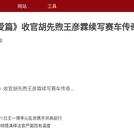
网站
工具
爱篇》收官胡先煦王彦霖续写赛车传
闻
收官胡先煦王彦霖续写赛车传奇...
21日王一博李沁乱世携手并肩前行
光倾情演绎法官严面而有温度