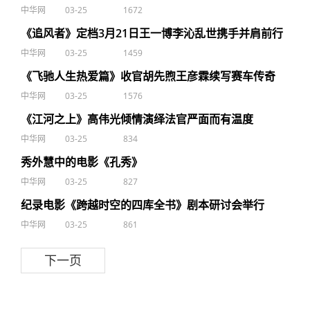
中华网
03-25
1672
《追风者》定档3月21日王一博李沁乱世携手并肩前行
中华网
03-25
1459
《飞驰人生热爱篇》收官胡先煦王彦霖续写赛车传奇
中华网
03-25
1576
《江河之上》高伟光倾情演绎法官严面而有温度
中华网
03-25
834
秀外慧中的电影《孔秀》
中华网
03-25
827
纪录电影《跨越时空的四库全书》剧本研讨会举行
中华网
03-25
861
下一页