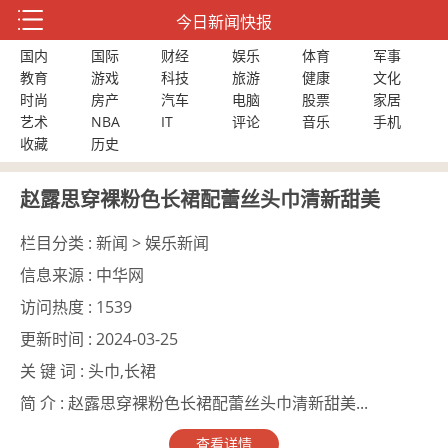
今日新闻快报
国内
国际
财经
娱乐
体育
军事
教育
游戏
科技
旅游
健康
文化
时尚
房产
汽车
电脑
股票
家居
艺术
NBA
IT
评论
音乐
手机
收藏
历史
赵露思穿裸粉色长裙配蕾丝头巾清新甜美
栏目分类 :
新闻 > 娱乐新闻
信息来源 :
中华网
访问热度 :
1539
更新时间 :
2024-03-25
关 键 词 :
头巾,长裙
简 介 :
赵露思穿裸粉色长裙配蕾丝头巾清新甜美...
查看详情