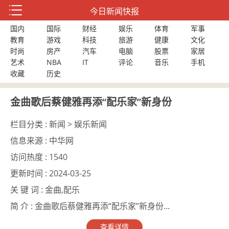
今日新闻快报
国内
国际
财经
娱乐
体育
军事
教育
游戏
科技
旅游
健康
文化
时尚
房产
汽车
电脑
股票
家居
艺术
NBA
IT
评论
音乐
手机
收藏
历史
金曲歌后蔡健雅再添“配乐家”新身份
栏目分类 :
新闻 > 娱乐新闻
信息来源 :
中华网
访问热度 :
1540
更新时间 :
2024-03-25
关 键 词 :
金曲,配乐
简 介 :
金曲歌后蔡健雅再添“配乐家”新身份...
查看详情