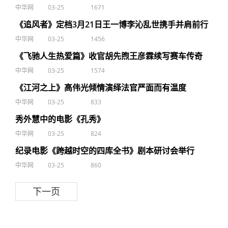
中华网
03-25
1671
《追风者》定档3月21日王一博李沁乱世携手并肩前行
中华网
03-25
1456
《飞驰人生热爱篇》收官胡先煦王彦霖续写赛车传奇
中华网
03-25
1574
《江河之上》高伟光倾情演绎法官严面而有温度
中华网
03-25
833
秀外慧中的电影《孔秀》
中华网
03-25
824
纪录电影《跨越时空的四库全书》剧本研讨会举行
中华网
03-25
860
下一页