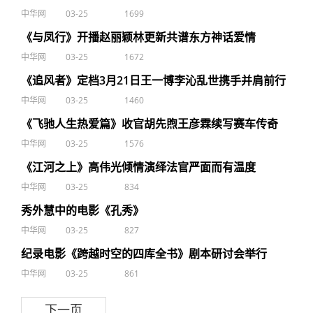
中华网
03-25
1699
《与凤行》开播赵丽颖林更新共谱东方神话爱情
中华网
03-25
1672
《追风者》定档3月21日王一博李沁乱世携手并肩前行
中华网
03-25
1460
《飞驰人生热爱篇》收官胡先煦王彦霖续写赛车传奇
中华网
03-25
1576
《江河之上》高伟光倾情演绎法官严面而有温度
中华网
03-25
834
秀外慧中的电影《孔秀》
中华网
03-25
827
纪录电影《跨越时空的四库全书》剧本研讨会举行
中华网
03-25
861
下一页