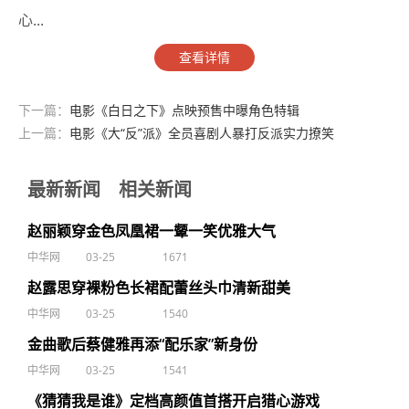
心...
查看详情
下一篇：
电影《白日之下》点映预售中曝角色特辑
上一篇：
电影《大“反”派》全员喜剧人暴打反派实力撩笑
最新新闻
相关新闻
赵丽颖穿金色凤凰裙一颦一笑优雅大气
中华网
03-25
1671
赵露思穿裸粉色长裙配蕾丝头巾清新甜美
中华网
03-25
1540
金曲歌后蔡健雅再添“配乐家”新身份
中华网
03-25
1541
《猜猜我是谁》定档高颜值首搭开启猎心游戏