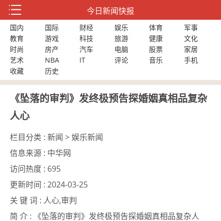
今日新闻快报
国内
国际
财经
娱乐
体育
军事
教育
游戏
科技
旅游
健康
文化
时尚
房产
汽车
电脑
股票
家居
艺术
NBA
IT
评论
音乐
手机
收藏
历史
《坠落的审判》发终极预告探婚姻真相品复杂
人心
栏目分类 :
新闻 > 娱乐新闻
信息来源 :
中华网
访问热度 :
695
更新时间 :
2024-03-25
关 键 词 :
人心,审判
简 介 :
《坠落的审判》发终极预告探婚姻真相品复杂人