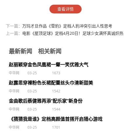
查看详情
下一篇：
万玛才旦作品《雪豹》定档人豹冲突引出人性思考
上一篇：
电影《屋顶足球》定档4月20日！足球少女满怀真诚炽热
勇搏命运出口
最新新闻
相关新闻
赵丽颖穿金色凤凰裙一颦一笑优雅大气
中华网
03-25
1673
赵露思穿裸粉色长裙配蕾丝头巾清新甜美
中华网
03-25
1542
金曲歌后蔡健雅再添“配乐家”新身份
中华网
03-25
1544
《猜猜我是谁》定档高颜值首搭开启猎心游戏
中华网
03-25
1701