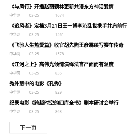
《与凤行》开播赵丽颖林更新共谱东方神话爱情
中华网
03-25
1674
《追风者》定档3月21日王一博李沁乱世携手并肩前行
中华网
03-25
1461
《飞驰人生热爱篇》收官胡先煦王彦霖续写赛车传奇
中华网
03-25
1578
《江河之上》高伟光倾情演绎法官严面而有温度
中华网
03-25
836
秀外慧中的电影《孔秀》
中华网
03-25
829
纪录电影《跨越时空的四库全书》剧本研讨会举行
中华网
03-25
863
下一页