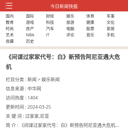
今日新闻快报
国内
国际
财经
娱乐
体育
军事
教育
游戏
科技
旅游
健康
文化
时尚
房产
汽车
电脑
股票
家居
艺术
NBA
IT
评论
音乐
手机
收藏
历史
《间谍过家家代号：白》新预告阿尼亚遇大危
机
栏目分类 :
新闻 > 娱乐新闻
信息来源 :
中华网
访问热度 :
1404
更新时间 :
2024-03-25
关 键 词 :
过家家,尼亚
简 介 :
《间谍过家家代号：白》新预告阿尼亚遇大危机...