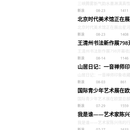
三峡腾雾新气韵水墨淋漓真性情|
新浪
08-23
1411
北京时代美术馆正在展
北京时代美术馆正在展出星河角落
新浪
08-23
1408
王清州书法新作展798
王清州书法新作展798开幕收藏 .
新浪
08-14
1146
山居日记：一音禅师印
山居日记：一音禅师印象收藏 . 
新浪
08-03
861
国际青少年艺术展在欧
国际青少年艺术展在欧盟总部布鲁
新浪
07-29
1559
我是谁——艺术家陈兴
我是谁——艺术家陈兴伟的行为招
新浪
07-27
1633