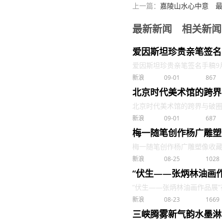
上一篇：
嘉陵山水心中意 
最新新闻
相关新闻
爱因斯坦珍贵亲笔签名
爱因斯坦珍贵亲笔签名手稿9月亮
新浪
09-01
867
北京时代美术馆的跨界
北京时代美术馆的跨界与破圈收藏 
新浪
09-01
687
梅一随笔创作杨广雕塑
梅一随笔创作杨广雕塑像收藏 . 
新浪
08-25
1028
“伏生——张炳林油画
“伏生——张炳林油画作品展”在
新浪
08-23
1669
三峡腾雾新气韵水墨淋