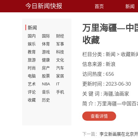
今日新闻快报
首页
新闻
万里海疆—中
新闻
国内
国际
财经
收藏
娱乐
体育
军事
教育
游戏
科技
栏目分类 :
新闻 > 收藏新
旅游
健康
文化
信息来源 :
新浪
时尚
房产
汽车
访问热度 :
656
电脑
股票
家居
更新时间 :
2023-06-30
艺术
NBA
IT
评论
音乐
手机
关 键 词 :
海疆,油画家
收藏
历史
简 介 :
万里海疆—中国百名
查看详情
下一篇：
李立新画展在北京