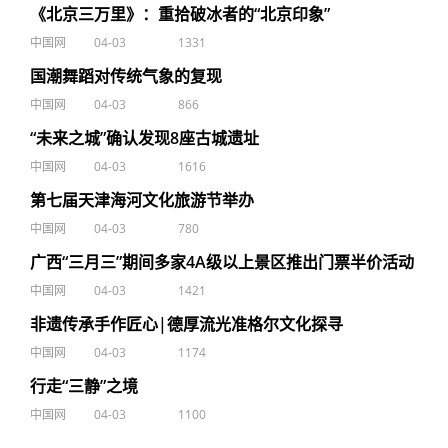
《北京三万里》：重拾破冰者的“北京印象”
中国网
04-03
1331
国潮舞蹈对传统气象的复现
中国网
04-03
866
“未来之城”确认发现8座古城遗址
中国网
04-03
1616
第七届天津海河文化旅游节举办
中国网
04-03
780
广西“三月三”期间多家4A级以上景区推出门票半价活动
中国网
04-03
1421
非遗传承手作匠心|德厚流光准格尔文化探寻
中国网
04-03
1174
行走“三静”之境
中国网
04-03
1100