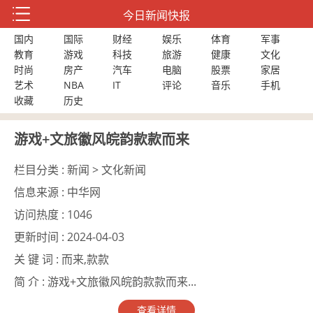
今日新闻快报
国内
国际
财经
娱乐
体育
军事
教育
游戏
科技
旅游
健康
文化
时尚
房产
汽车
电脑
股票
家居
艺术
NBA
IT
评论
音乐
手机
收藏
历史
游戏+文旅徽风皖韵款款而来
栏目分类 :
新闻 > 文化新闻
信息来源 :
中华网
访问热度 :
1046
更新时间 :
2024-04-03
关 键 词 :
而来,款款
简 介 :
游戏+文旅徽风皖韵款款而来...
查看详情