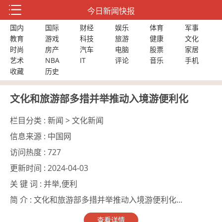
今日新闻快报
国内
国际
财经
娱乐
体育
军事
教育
游戏
科技
旅游
健康
文化
时尚
房产
汽车
电脑
股票
家居
艺术
NBA
IT
评论
音乐
手机
收藏
历史
文化和旅游部多措并举推动入境游便利化
栏目分类 :
新闻 > 文化新闻
信息来源 :
中国网
访问热度 :
727
更新时间 :
2024-04-03
关 键 词 :
并举,便利
简 介 :
文化和旅游部多措并举推动入境游便利化...
查看详情