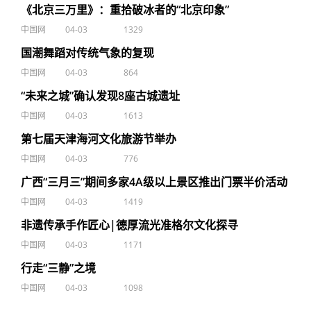
《北京三万里》：重拾破冰者的“北京印象”
中国网
04-03
1329
国潮舞蹈对传统气象的复现
中国网
04-03
864
“未来之城”确认发现8座古城遗址
中国网
04-03
1613
第七届天津海河文化旅游节举办
中国网
04-03
776
广西“三月三”期间多家4A级以上景区推出门票半价活动
中国网
04-03
1419
非遗传承手作匠心|德厚流光准格尔文化探寻
中国网
04-03
1171
行走“三静”之境
中国网
04-03
1098