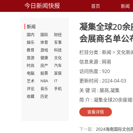
今日新闻快报
首页
新闻
凝集全球20余
新闻
国内
国际
财经
会展商名单公
娱乐
体育
军事
教育
游戏
科技
栏目分类 :
新闻 > 文化新
旅游
健康
文化
信息来源 :
网易
时尚
房产
汽车
访问热度 :
920
电脑
股票
家居
更新时间 :
2024-04-03
艺术
NBA
IT
评论
音乐
手机
关 键 词 :
展商,凝集
收藏
历史
简 介 :
凝集全球20余座城
查看详情
下一篇：
2024海南国际文创