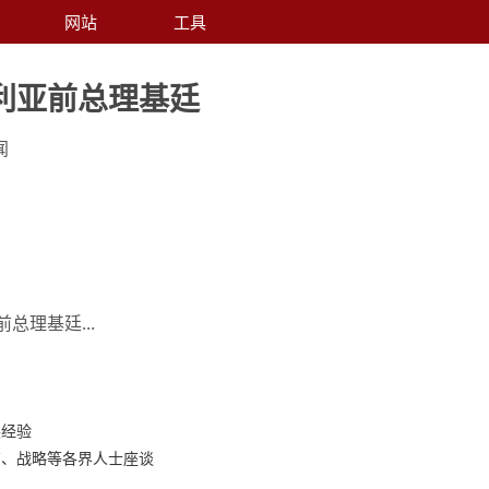
网站
工具
利亚前总理基廷
闻
总理基廷...
展经验
商、战略等各界人士座谈