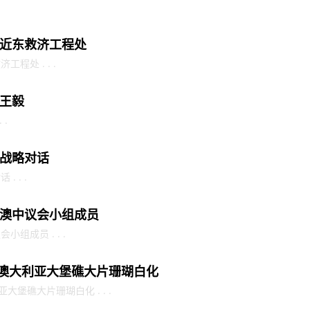
近东救济工程处
程处 . . .
王毅
 .
战略对话
 . .
澳中议会小组成员
组成员 . . .
，澳大利亚大堡礁大片珊瑚白化
大堡礁大片珊瑚白化 . . .