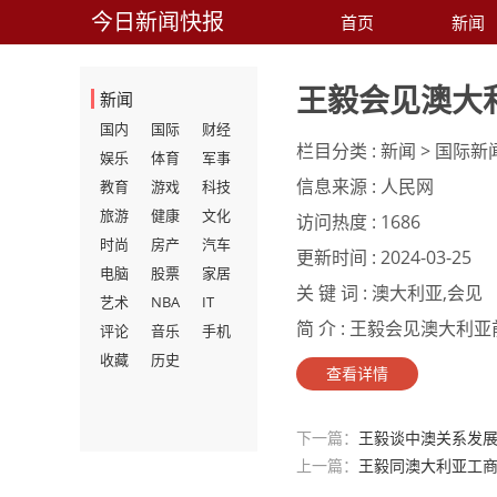
今日新闻快报
首页
新闻
王毅会见澳大
新闻
国内
国际
财经
栏目分类 :
新闻 > 国际新
娱乐
体育
军事
信息来源 :
人民网
教育
游戏
科技
旅游
健康
文化
访问热度 :
1686
时尚
房产
汽车
更新时间 :
2024-03-25
电脑
股票
家居
关 键 词 :
澳大利亚,会见
艺术
NBA
IT
简 介 :
王毅会见澳大利亚前
评论
音乐
手机
收藏
历史
查看详情
下一篇：
王毅谈中澳关系发
上一篇：
王毅同澳大利亚工