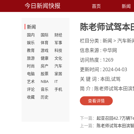
今日新闻快报
首页
新闻
陈老师试驾本
新闻
国内
国际
财经
栏目分类 :
新闻 > 汽车新
娱乐
体育
军事
信息来源 :
中华网
教育
游戏
科技
旅游
健康
文化
访问热度 :
1269
时尚
房产
汽车
更新时间 :
2024-04-03
电脑
股票
家居
关 键 词 :
本田,试驾
艺术
NBA
IT
简 介 :
陈老师试驾本田滨智
评论
音乐
手机
收藏
历史
查看详情
下一篇：
起亚召回42.7万辆Te
上一篇：
陈老师试驾本田滨