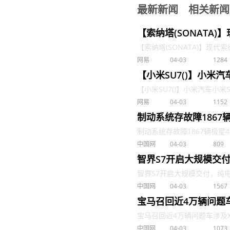
最新新闻
相关新闻
【索纳塔(SONATA
【索纳塔(SONATA)】现代索
网易
04-03
1284
【小米SU7()】小米
【小米SU7()】小米汽车小米SU
网易
04-03
1152
制动系统存故障1867
制动系统存故障1867辆极星4纯
中国网
04-03
809
智界S7开启大规模交
智界S7开启大规模交付，纯电轿
中国网
04-03
1567
宝马召回近4万辆问题车
宝马召回近4万辆问题车涉及X5、X
中国网
04-03
1073