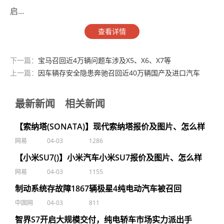
启...
查看详情
下一篇：
宝马召回近4万辆问题车涉及X5、X6、X7等
上一篇：
因车辆存安全隐患奔驰召回近40万辆国产及进口汽车
最新新闻
相关新闻
【索纳塔(SONATA)】现代索纳塔报价及图片、怎么样
网易
04-03
1286
【小米SU7()】小米汽车小米SU7报价及图片、怎么样
网易
04-03
1155
制动系统存故障1867辆极星4纯电动汽车被召回
中国网
04-03
811
智界S7开启大规模交付，纯电轿车市场实力派出手