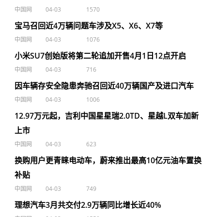
中国网
04-03
1570
宝马召回近4万辆问题车涉及X5、X6、X7等
中国网
04-03
1076
小米SU7创始版将第二轮追加开售4月1日12点开启
中国网
04-03
716
因车辆存安全隐患奔驰召回近40万辆国产及进口汽车
中国网
04-03
1006
12.97万元起，吉利中国星星瑞2.0TD、星越L双车加新
上市
中国网
04-03
623
换购用户更青睐电动车，蔚来推出最高10亿元油车置换
补贴
中国网
04-03
749
理想汽车3月共交付2.9万辆同比增长近40%