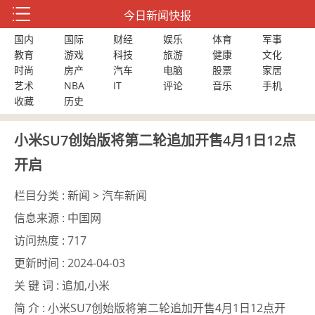
今日新闻快报
国内
国际
财经
娱乐
体育
军事
教育
游戏
科技
旅游
健康
文化
时尚
房产
汽车
电脑
股票
家居
艺术
NBA
IT
评论
音乐
手机
收藏
历史
小米SU7创始版将第二轮追加开售4月1日12点
开启
栏目分类 :
新闻 > 汽车新闻
信息来源 :
中国网
访问热度 :
717
更新时间 :
2024-04-03
关 键 词 :
追加,小米
简 介 :
小米SU7创始版将第二轮追加开售4月1日12点开