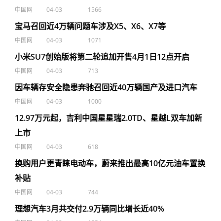
中国网
04-03
1566
宝马召回近4万辆问题车涉及X5、X6、X7等
中国网
04-03
1071
小米SU7创始版将第二轮追加开售4月1日12点开启
中国网
04-03
713
因车辆存安全隐患奔驰召回近40万辆国产及进口汽车
中国网
04-03
1000
12.97万元起，吉利中国星星瑞2.0TD、星越L双车加新
上市
中国网
04-03
618
换购用户更青睐电动车，蔚来推出最高10亿元油车置换
补贴
中国网
04-03
744
理想汽车3月共交付2.9万辆同比增长近40%