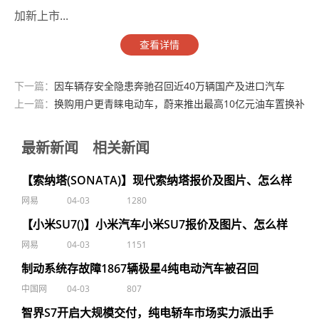
加新上市...
查看详情
下一篇：
因车辆存安全隐患奔驰召回近40万辆国产及进口汽车
上一篇：
换购用户更青睐电动车，蔚来推出最高10亿元油车置换补
贴
最新新闻
相关新闻
【索纳塔(SONATA)】现代索纳塔报价及图片、怎么样
网易
04-03
1280
【小米SU7()】小米汽车小米SU7报价及图片、怎么样
网易
04-03
1151
制动系统存故障1867辆极星4纯电动汽车被召回
中国网
04-03
807
智界S7开启大规模交付，纯电轿车市场实力派出手