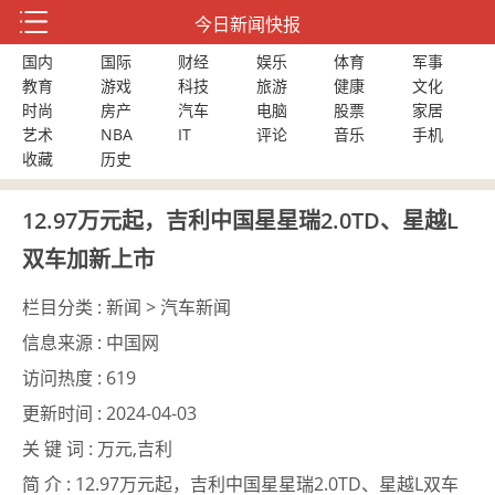
今日新闻快报
国内
国际
财经
娱乐
体育
军事
教育
游戏
科技
旅游
健康
文化
时尚
房产
汽车
电脑
股票
家居
艺术
NBA
IT
评论
音乐
手机
收藏
历史
12.97万元起，吉利中国星星瑞2.0TD、星越L
双车加新上市
栏目分类 :
新闻 > 汽车新闻
信息来源 :
中国网
访问热度 :
619
更新时间 :
2024-04-03
关 键 词 :
万元,吉利
简 介 :
12.97万元起，吉利中国星星瑞2.0TD、星越L双车