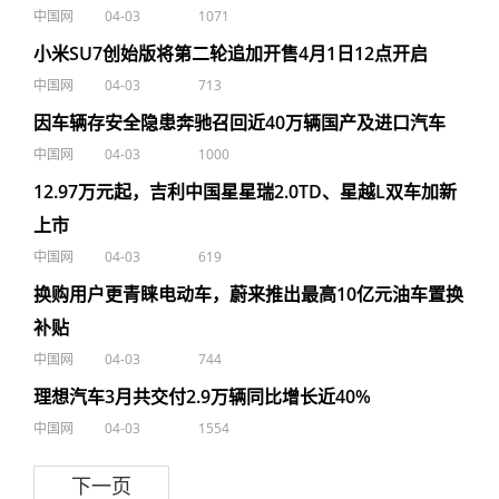
中国网
04-03
1071
小米SU7创始版将第二轮追加开售4月1日12点开启
中国网
04-03
713
因车辆存安全隐患奔驰召回近40万辆国产及进口汽车
中国网
04-03
1000
12.97万元起，吉利中国星星瑞2.0TD、星越L双车加新
上市
中国网
04-03
619
换购用户更青睐电动车，蔚来推出最高10亿元油车置换
补贴
中国网
04-03
744
理想汽车3月共交付2.9万辆同比增长近40%
中国网
04-03
1554
下一页