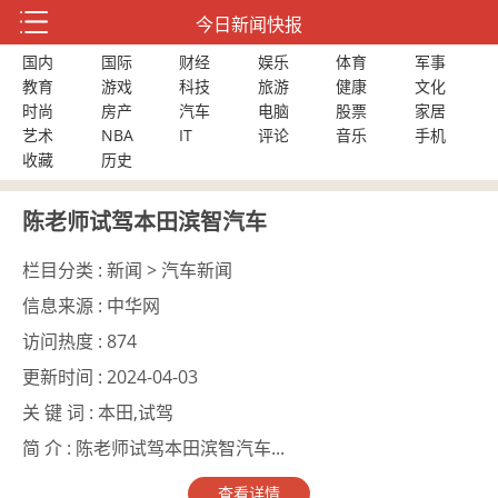
今日新闻快报
国内
国际
财经
娱乐
体育
军事
教育
游戏
科技
旅游
健康
文化
时尚
房产
汽车
电脑
股票
家居
艺术
NBA
IT
评论
音乐
手机
收藏
历史
陈老师试驾本田滨智汽车
栏目分类 :
新闻 > 汽车新闻
信息来源 :
中华网
访问热度 :
874
更新时间 :
2024-04-03
关 键 词 :
本田,试驾
简 介 :
陈老师试驾本田滨智汽车...
查看详情