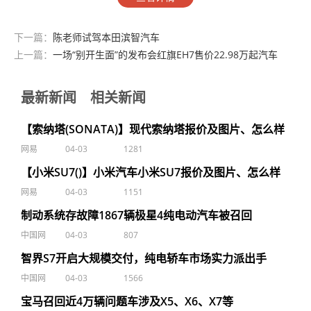
下一篇：
陈老师试驾本田滨智汽车
上一篇：
一场“别开生面”的发布会红旗EH7售价22.98万起汽车
最新新闻
相关新闻
【索纳塔(SONATA)】现代索纳塔报价及图片、怎么样
网易
04-03
1281
【小米SU7()】小米汽车小米SU7报价及图片、怎么样
网易
04-03
1151
制动系统存故障1867辆极星4纯电动汽车被召回
中国网
04-03
807
智界S7开启大规模交付，纯电轿车市场实力派出手
中国网
04-03
1566
宝马召回近4万辆问题车涉及X5、X6、X7等