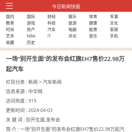
今日新闻快报
国内
国际
财经
娱乐
体育
军事
教育
游戏
科技
旅游
健康
文化
时尚
房产
汽车
电脑
股票
家居
艺术
NBA
IT
评论
音乐
手机
收藏
历史
一场“别开生面”的发布会红旗EH7售价22.98万
起汽车
栏目分类 :
新闻 > 汽车新闻
信息来源 :
中华网
访问热度 :
919
更新时间 :
2024-04-03
关 键 词 :
别开生面,发布会
简 介 :
一场“别开生面”的发布会红旗EH7售价22.98万起汽