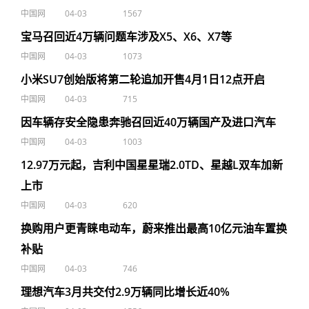
中国网
04-03
1567
宝马召回近4万辆问题车涉及X5、X6、X7等
中国网
04-03
1073
小米SU7创始版将第二轮追加开售4月1日12点开启
中国网
04-03
715
因车辆存安全隐患奔驰召回近40万辆国产及进口汽车
中国网
04-03
1003
12.97万元起，吉利中国星星瑞2.0TD、星越L双车加新
上市
中国网
04-03
620
换购用户更青睐电动车，蔚来推出最高10亿元油车置换
补贴
中国网
04-03
746
理想汽车3月共交付2.9万辆同比增长近40%