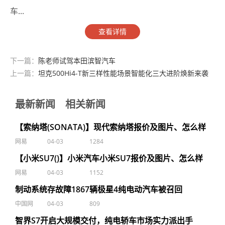
车...
查看详情
下一篇：
陈老师试驾本田滨智汽车
上一篇：
坦克500Hi4-T新三样性能场景智能化三大进阶焕新来袭
汽车
最新新闻
相关新闻
【索纳塔(SONATA)】现代索纳塔报价及图片、怎么样
网易
04-03
1284
【小米SU7()】小米汽车小米SU7报价及图片、怎么样
网易
04-03
1152
制动系统存故障1867辆极星4纯电动汽车被召回
中国网
04-03
809
智界S7开启大规模交付，纯电轿车市场实力派出手