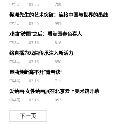
中华网
03-25
789
樊洲先生的艺术突破：连接中国与世界的墨线
中华网
03-25
995
戏曲“破圈”之后：看满园春色喜人
中华网
03-16
816
络直播为戏曲传承注入新活力
中华网
03-16
850
昆曲焕新离不开“青春诀”
中华网
03-16
711
爱绘画·女性绘画展在北京云上美术馆开幕
中华网
03-16
953
下一页