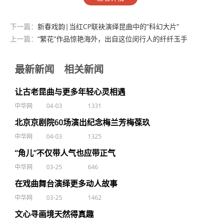
下一篇：
新春戏韵|当红CP联袂演绎昆曲中的“科幻大片”
上一篇：
“繁花”作品惊艳海外，出自这位闵行人的纤纤玉手
最新新闻
相关新闻
让古老昆曲与更多年轻心灵相遇
中华网
04-03
1331
北京京剧院60场演出纪念梅兰芳梅葆玖
中华网
04-03
1325
“角儿”不仅带人气也应带正气
中华网
03-25
646
在戏曲舞台演绎更多动人故事
中华网
03-25
1462
文心寻画境天然得真趣