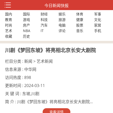
今日新闻快报
国内
国际
财经
娱乐
体育
军事
教育
游戏
科技
旅游
健康
文化
时尚
房产
汽车
电脑
股票
家居
艺术
NBA
IT
评论
音乐
手机
收藏
历史
川剧《梦回东坡》将亮相北京长安大剧院
栏目分类 :
新闻 > 艺术新闻
信息来源 :
中华网
访问热度 :
898
更新时间 :
2024-03-11
关 键 词 :
东坡,川剧
简 介 :
川剧《梦回东坡》将亮相北京长安大剧院...
查看详情