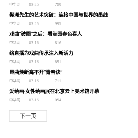
中华网
03-25
789
樊洲先生的艺术突破：连接中国与世界的墨线
中华网
03-25
995
戏曲“破圈”之后：看满园春色喜人
中华网
03-16
816
络直播为戏曲传承注入新活力
中华网
03-16
851
昆曲焕新离不开“青春诀”
中华网
03-16
711
爱绘画·女性绘画展在北京云上美术馆开幕
中华网
03-16
954
下一页