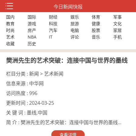
今日新闻快报
国内
国际
财经
娱乐
体育
军事
教育
游戏
科技
旅游
健康
文化
时尚
房产
汽车
电脑
股票
家居
艺术
NBA
IT
评论
音乐
手机
收藏
历史
樊洲先生的艺术突破：连接中国与世界的墨线
栏目分类 :
新闻 > 艺术新闻
信息来源 :
中华网
访问热度 :
996
更新时间 :
2024-03-25
关 键 词 :
墨线,中国
简 介 :
樊洲先生的艺术突破：连接中国与世界的墨线...
查看详情