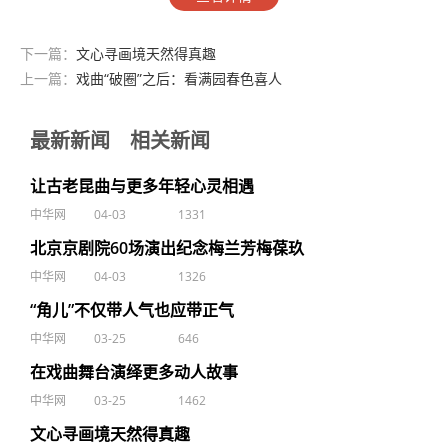
下一篇：
文心寻画境天然得真趣
上一篇：
戏曲“破圈”之后：看满园春色喜人
最新新闻
相关新闻
让古老昆曲与更多年轻心灵相遇
中华网
04-03
1331
北京京剧院60场演出纪念梅兰芳梅葆玖
中华网
04-03
1326
“角儿”不仅带人气也应带正气
中华网
03-25
646
在戏曲舞台演绎更多动人故事
中华网
03-25
1462
文心寻画境天然得真趣