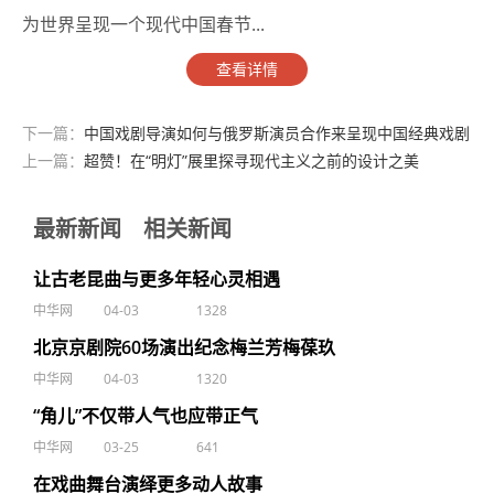
为世界呈现一个现代中国春节...
查看详情
下一篇：
中国戏剧导演如何与俄罗斯演员合作来呈现中国经典戏剧
上一篇：
超赞！在“明灯”展里探寻现代主义之前的设计之美
最新新闻
相关新闻
让古老昆曲与更多年轻心灵相遇
中华网
04-03
1328
北京京剧院60场演出纪念梅兰芳梅葆玖
中华网
04-03
1320
“角儿”不仅带人气也应带正气
中华网
03-25
641
在戏曲舞台演绎更多动人故事