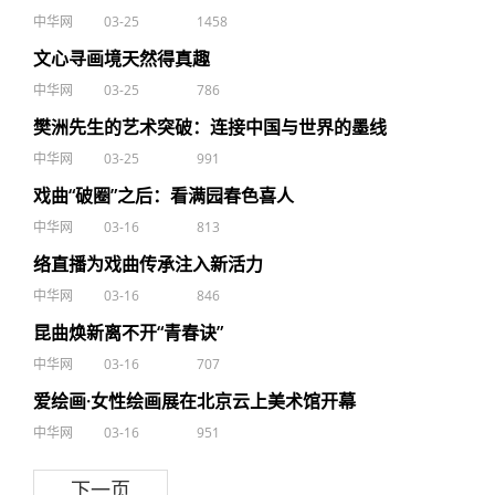
中华网
03-25
1458
文心寻画境天然得真趣
中华网
03-25
786
樊洲先生的艺术突破：连接中国与世界的墨线
中华网
03-25
991
戏曲“破圈”之后：看满园春色喜人
中华网
03-16
813
络直播为戏曲传承注入新活力
中华网
03-16
846
昆曲焕新离不开“青春诀”
中华网
03-16
707
爱绘画·女性绘画展在北京云上美术馆开幕
中华网
03-16
951
下一页