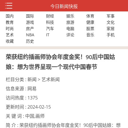
今日新闻快报
国内
国际
财经
娱乐
体育
军事
教育
游戏
科技
旅游
健康
文化
时尚
房产
汽车
电脑
股票
家居
艺术
NBA
IT
评论
音乐
手机
收藏
历史
荣获纽约插画师协会年度金奖！90后中国姑
娘：想为世界呈现一个现代中国春节
栏目分类 :
新闻 > 艺术新闻
信息来源 :
网易
访问热度 :
1375
更新时间 :
2024-02-15
关 键 词 :
中国,画师
简 介 :
荣获纽约插画师协会年度金奖！90后中国姑娘：想