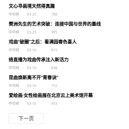
文心寻画境天然得真趣
中华网
03-25
788
樊洲先生的艺术突破：连接中国与世界的墨线
中华网
03-25
995
戏曲“破圈”之后：看满园春色喜人
中华网
03-16
815
络直播为戏曲传承注入新活力
中华网
03-16
848
昆曲焕新离不开“青春诀”
中华网
03-16
710
爱绘画·女性绘画展在北京云上美术馆开幕
中华网
03-16
953
下一页