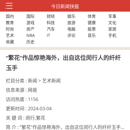
今日新闻快报
国内
国际
财经
娱乐
体育
军事
教育
游戏
科技
旅游
健康
文化
时尚
房产
汽车
电脑
股票
家居
艺术
NBA
IT
评论
音乐
手机
收藏
历史
“繁花”作品惊艳海外，出自这位闵行人的纤纤
玉手
栏目分类 :
新闻 > 艺术新闻
信息来源 :
网易
访问热度 :
1156
更新时间 :
2024-03-04
关 键 词 :
闵行,繁花
简 介 :
“繁花”作品惊艳海外，出自这位闵行人的纤纤玉手...