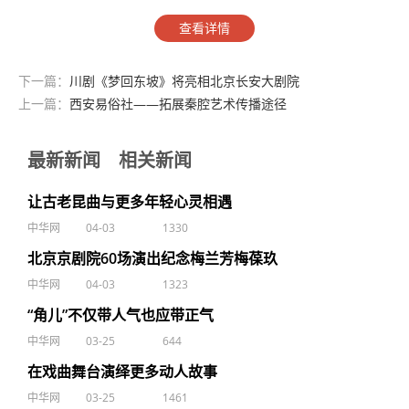
查看详情
下一篇：
川剧《梦回东坡》将亮相北京长安大剧院
上一篇：
西安易俗社——拓展秦腔艺术传播途径
最新新闻
相关新闻
让古老昆曲与更多年轻心灵相遇
中华网
04-03
1330
北京京剧院60场演出纪念梅兰芳梅葆玖
中华网
04-03
1323
“角儿”不仅带人气也应带正气
中华网
03-25
644
在戏曲舞台演绎更多动人故事
中华网
03-25
1461