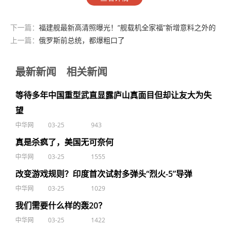
下一篇：
福建舰最新高清照曝光！“舰载机全家福”新增意料之外的
新成员
上一篇：
俄罗斯前总统，都爆粗口了
最新新闻
相关新闻
等待多年中国重型武直显露庐山真面目但却让友大为失
望
中华网
03-25
943
真是杀疯了，美国无可奈何
中华网
03-25
1555
改变游戏规则？印度首次试射多弹头“烈火-5”导弹
中华网
03-25
1029
我们需要什么样的轰20？
中华网
03-25
1422