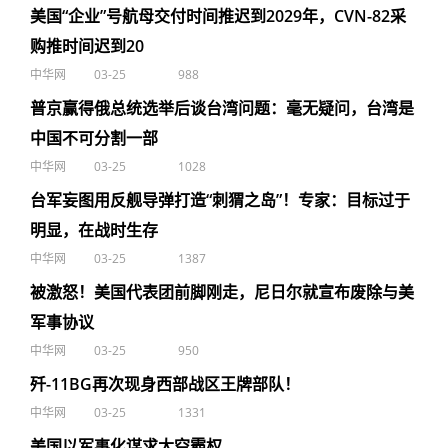
美国“企业”号航母交付时间推迟到2029年，CVN-82采
购推时间迟到20
中华网
03-25
988
普京赢得俄总统选举后谈台湾问题：毫无疑问，台湾是
中国不可分割一部
中华网
03-25
1028
台军妄图用反舰导弹打造“刺猬之岛”！专家：目标过于
明显，在战时生存
中华网
03-25
1387
被激怒！美国代表团前脚刚走，尼日尔就宣布废除与美
军事协议
中华网
03-25
950
歼-11BG再次现身西部战区王牌部队！
中华网
03-25
1331
美国以军事化谋求太空霸权