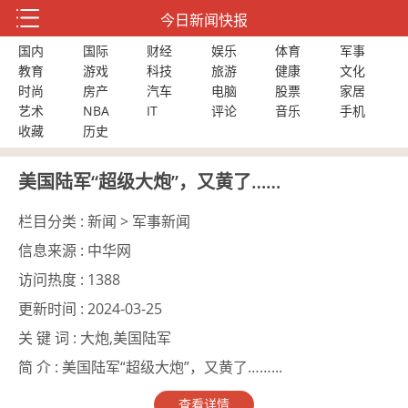
今日新闻快报
国内
国际
财经
娱乐
体育
军事
教育
游戏
科技
旅游
健康
文化
时尚
房产
汽车
电脑
股票
家居
艺术
NBA
IT
评论
音乐
手机
收藏
历史
美国陆军“超级大炮”，又黄了……
栏目分类 :
新闻 > 军事新闻
信息来源 :
中华网
访问热度 :
1388
更新时间 :
2024-03-25
关 键 词 :
大炮,美国陆军
简 介 :
美国陆军“超级大炮”，又黄了……...
查看详情