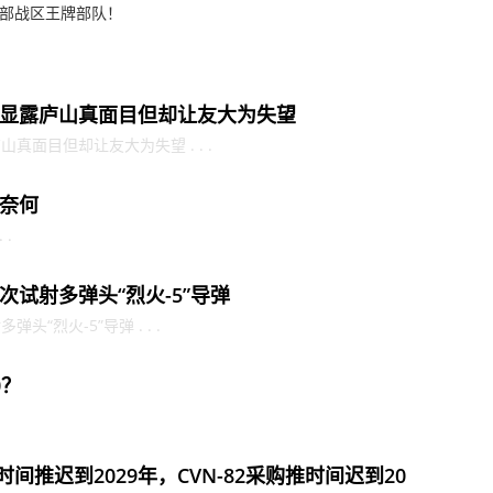
西部战区王牌部队！
显露庐山真面目但却让友大为失望
面目但却让友大为失望 . . .
奈何
 .
试射多弹头“烈火-5”导弹
“烈火-5”导弹 . . .
0？
间推迟到2029年，CVN-82采购推时间迟到20