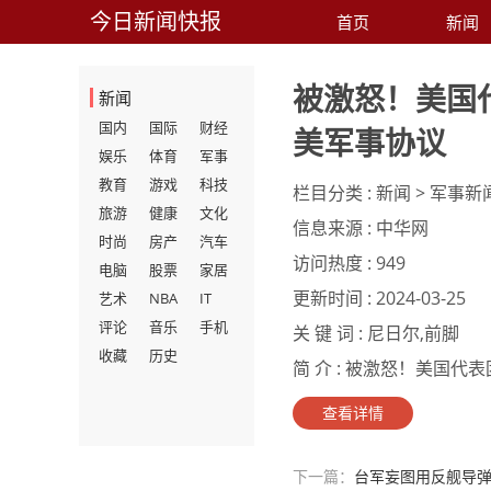
今日新闻快报
首页
新闻
被激怒！美国
新闻
国内
国际
财经
美军事协议
娱乐
体育
军事
教育
游戏
科技
栏目分类 :
新闻 > 军事新
旅游
健康
文化
信息来源 :
中华网
时尚
房产
汽车
访问热度 :
949
电脑
股票
家居
更新时间 :
2024-03-25
艺术
NBA
IT
评论
音乐
手机
关 键 词 :
尼日尔,前脚
收藏
历史
简 介 :
被激怒！美国代表
查看详情
下一篇：
台军妄图用反舰导弹