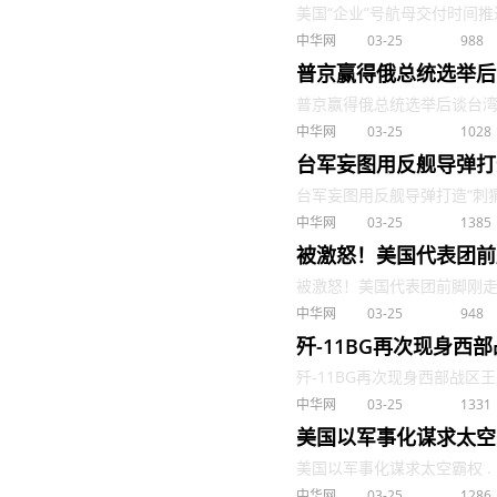
美国“企业”号航母交付时间推迟到2
中华网
03-25
988
普京赢得俄总统选举后
普京赢得俄总统选举后谈台湾问
中华网
03-25
1028
台军妄图用反舰导弹打
台军妄图用反舰导弹打造“刺猬之
中华网
03-25
1385
被激怒！美国代表团前
被激怒！美国代表团前脚刚走，
中华网
03-25
948
歼-11BG再次现身西
歼-11BG再次现身西部战区王牌部
中华网
03-25
1331
美国以军事化谋求太空
美国以军事化谋求太空霸权 . .
中华网
03-25
1286