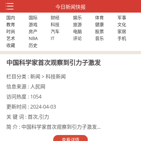
今日新闻快报
国内
国际
财经
娱乐
体育
军事
教育
游戏
科技
旅游
健康
文化
时尚
房产
汽车
电脑
股票
家居
艺术
NBA
IT
评论
音乐
手机
收藏
历史
中国科学家首次观察到引力子激发
栏目分类 :
新闻 > 科技新闻
信息来源 :
人民网
访问热度 :
1054
更新时间 :
2024-04-03
关 键 词 :
首次,引力
简 介 :
中国科学家首次观察到引力子激发...
查看详情