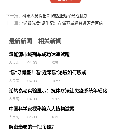
下一篇：
科研人员提出新的热亚矮星形成机制
上一篇：
“超级光盘”诞生记：存储容量超普通硬盘百倍
最新新闻
相关新闻
氢能源市域列车成功达速试跑
人民网
04-03
925
“碳”寻博鳌！看“近零碳”论坛如何炼成
人民网
04-03
1057
逆转衰老实验显示：抗体疗法让免疫系统年轻化
人民网
04-03
1309
中国科学家探秘第六大植物激素
人民网
04-03
831
解密衰老的一把“钥匙”