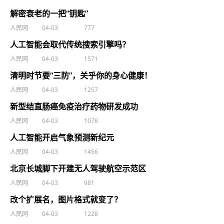
解密衰老的一把“钥匙”
人民网
04-03
777
人工智能会取代传统搜索引擎吗？
人民网
04-03
1571
清明时节要“三防”，关乎你的身心健康！
人民网
04-03
1257
新型结直肠癌免疫治疗药物研发成功
人民网
04-03
1078
人工智能开启气象预测新纪元
人民网
04-03
1456
北京长城脚下开建无人驾驶航空示范区
人民网
04-03
981
改个扩展名，图片格式就变了？
人民网
04-03
1228