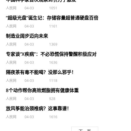
人民网
04-03
1051
“超级光盘”诞生记：存储容量超普通硬盘百倍
人民网
04-03
1161
制造业阔步迈向未来
人民网
04-03
1369
专家谈“X疾病”：不必恐慌保持警醒积极应对
人民网
04-03
1636
隔夜茶有毒不能喝？没那么邪乎！
人民网
04-03
1118
8个动作帮你高效燃脂拥有健康体重
人民网
04-03
928
放风筝能治颈椎病？这事靠谱！
人民网
04-03
1616