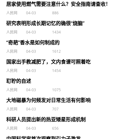
居家使用燃气需要注意什么？安全指南请查收！
人民网
04-03
886
研究表明形成长期记忆的确很“烧脑”
人民网
04-03
1434
“奇葩”香水是如何制成的
人民网
04-03
1612
国家出手教减肥了，文内食谱可照着吃
人民网
04-03
1454
耵聍的自述
人民网
04-03
1075
大地磁暴为何频发对日常生活有何影响
人民网
04-03
707
科研人员提出新的热亚矮星形成机制
人民网
04-03
656
中国科学家首次观察到引力子激发