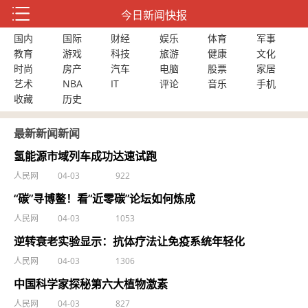
今日新闻快报
国内
国际
财经
娱乐
体育
军事
教育
游戏
科技
旅游
健康
文化
时尚
房产
汽车
电脑
股票
家居
艺术
NBA
IT
评论
音乐
手机
收藏
历史
最新新闻新闻
氢能源市域列车成功达速试跑
人民网
04-03
922
“碳”寻博鳌！看“近零碳”论坛如何炼成
人民网
04-03
1053
逆转衰老实验显示：抗体疗法让免疫系统年轻化
人民网
04-03
1306
中国科学家探秘第六大植物激素
人民网
04-03
827