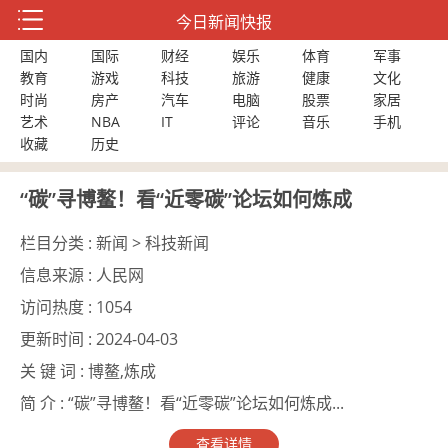
今日新闻快报
国内
国际
财经
娱乐
体育
军事
教育
游戏
科技
旅游
健康
文化
时尚
房产
汽车
电脑
股票
家居
艺术
NBA
IT
评论
音乐
手机
收藏
历史
“碳”寻博鳌！看“近零碳”论坛如何炼成
栏目分类 :
新闻 > 科技新闻
信息来源 :
人民网
访问热度 :
1054
更新时间 :
2024-04-03
关 键 词 :
博鳌,炼成
简 介 :
“碳”寻博鳌！看“近零碳”论坛如何炼成...
查看详情