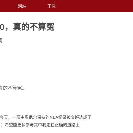
网站
工具
+20，真的不算冤
闻
真的不算冤...
就在今天，一项由奥尼尔保持的NBA纪录被文班达成了
争：希望能更多参与其中我走在正确的道路上