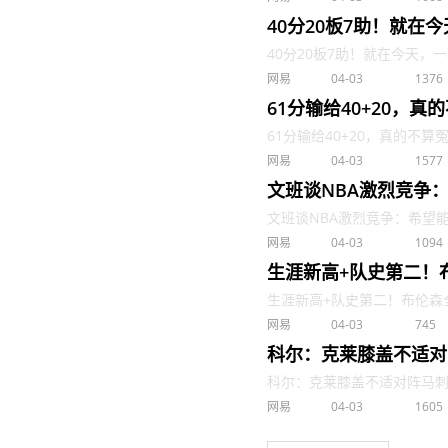
40分20板7助！就在
40分20板7助！就在今天，一
网易
04-03
1376
61分输给40+20，真
61分输给40+20，真的不算冤 . 
网易
04-03
1577
文班谈NBA激烈竞争
文班谈NBA激烈竞争：希望能更
网易
04-03
1094
生涯新高+队史第二！
生涯新高+队史第二！布伦森全场空
网易
04-03
745
科尔：克莱膝盖不适对
科尔：克莱膝盖不适对阵马刺能否
网易
04-03
1605