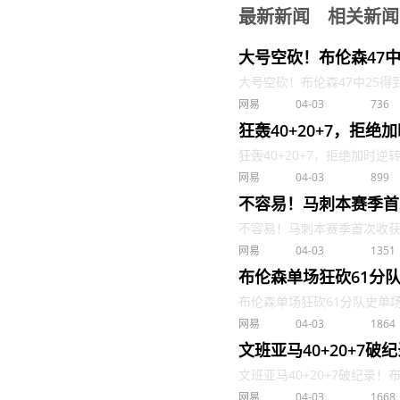
最新新闻
相关新闻
大号空砍！布伦森47中
大号空砍！布伦森47中25得到6
网易
04-03
736
狂轰40+20+7，拒
狂轰40+20+7，拒绝加时逆转
网易
04-03
899
不容易！马刺本赛季首
不容易！马刺本赛季首次收获三
网易
04-03
1351
布伦森单场狂砍61分
布伦森单场狂砍61分队史单场第
网易
04-03
1864
文班亚马40+20+7
文班亚马40+20+7破纪录！布
网易
04-03
1668