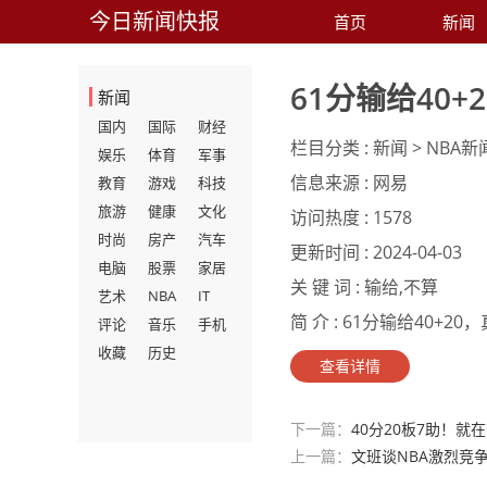
今日新闻快报
首页
新闻
61分输给40
新闻
国内
国际
财经
栏目分类 :
新闻 > NBA新
娱乐
体育
军事
信息来源 :
网易
教育
游戏
科技
旅游
健康
文化
访问热度 :
1578
时尚
房产
汽车
更新时间 :
2024-04-03
电脑
股票
家居
关 键 词 :
输给,不算
艺术
NBA
IT
简 介 :
61分输给40+20，
评论
音乐
手机
收藏
历史
查看详情
下一篇：
40分20板7助！
上一篇：
文班谈NBA激烈竞