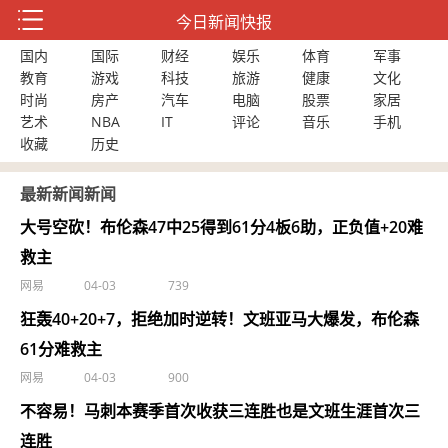
今日新闻快报
国内
国际
财经
娱乐
体育
军事
教育
游戏
科技
旅游
健康
文化
时尚
房产
汽车
电脑
股票
家居
艺术
NBA
IT
评论
音乐
手机
收藏
历史
最新新闻新闻
大号空砍！布伦森47中25得到61分4板6助，正负值+20难
救主
网易
04-03
739
狂轰40+20+7，拒绝加时逆转！文班亚马大爆发，布伦森
61分难救主
网易
04-03
900
不容易！马刺本赛季首次收获三连胜也是文班生涯首次三
连胜