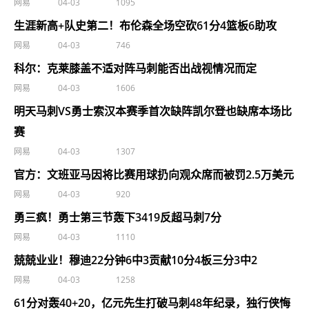
网易
04-03
1095
生涯新高+队史第二！布伦森全场空砍61分4篮板6助攻
网易
04-03
746
科尔：克莱膝盖不适对阵马刺能否出战视情况而定
网易
04-03
1606
明天马刺VS勇士索汉本赛季首次缺阵凯尔登也缺席本场比
赛
网易
04-03
1307
官方：文班亚马因将比赛用球扔向观众席而被罚2.5万美元
网易
04-03
920
勇三疯！勇士第三节轰下3419反超马刺7分
网易
04-03
1110
兢兢业业！穆迪22分钟6中3贡献10分4板三分3中2
网易
04-03
1258
61分对轰40+20，亿元先生打破马刺48年纪录，独行侠悔