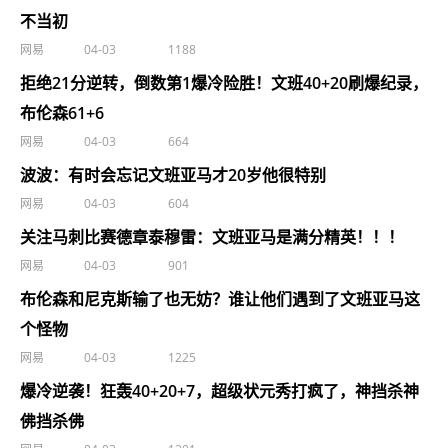
不当初
网易
04-03
1188
拒绝21分逆转，倒数第1爆冷险胜！文班40+20刷爆纪录，
布伦森61+6
网易
04-03
664
波波：有时会忘记文班亚马才20岁他很特别
网易
04-03
604
关注马刺比赛德章泰穆雷：文班亚马是满分精英！！！
网易
04-03
901
布伦森和尼克斯输了也无妨？谁让他们遇到了文班亚马这
个怪物
网易
04-03
1225
爆冷逆袭！狂轰40+20+7，超级状元秀打疯了，神挡杀神
佛挡杀佛