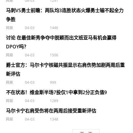
网易
04-03
1291
马刺VS勇士前瞻：两队均3连胜状态火爆勇士输不起全力
争胜
网易
04-03
1446
讨论 在最佳新秀争夺中脱颖而出文班亚马有机会赢得
DPOY吗？
网易
04-03
1506
爵士官方：马尔卡宁核磁共振显示右肩伤势加剧两周后重
新评估
网易
04-03
999
不在状态！维金斯半场7投仅1中拿到2分正负值9
网易
04-03
1289
马尔卡宁右肩受伤将在两周后接受重新评估
网易
04-03
1348