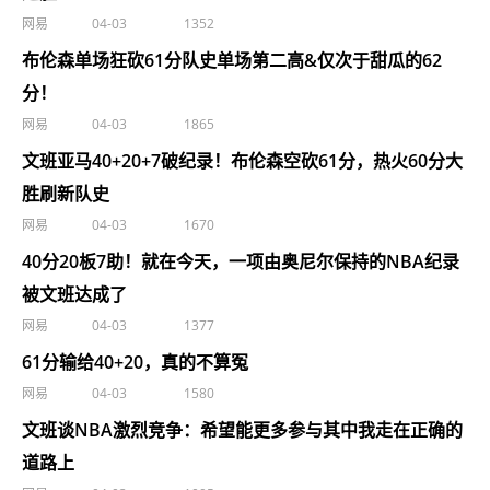
网易
04-03
1352
布伦森单场狂砍61分队史单场第二高&仅次于甜瓜的62
分！
网易
04-03
1865
文班亚马40+20+7破纪录！布伦森空砍61分，热火60分大
胜刷新队史
网易
04-03
1670
40分20板7助！就在今天，一项由奥尼尔保持的NBA纪录
被文班达成了
网易
04-03
1377
61分输给40+20，真的不算冤
网易
04-03
1580
文班谈NBA激烈竞争：希望能更多参与其中我走在正确的
道路上