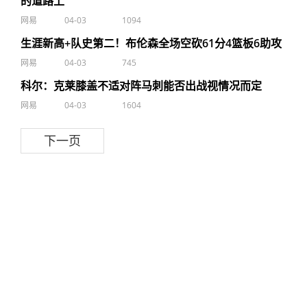
的道路上
网易
04-03
1094
生涯新高+队史第二！布伦森全场空砍61分4篮板6助攻
网易
04-03
745
科尔：克莱膝盖不适对阵马刺能否出战视情况而定
网易
04-03
1604
下一页