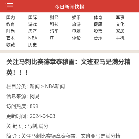
今日新闻快报
国内
国际
财经
娱乐
体育
军事
教育
游戏
科技
旅游
健康
文化
时尚
房产
汽车
电脑
股票
家居
艺术
NBA
IT
评论
音乐
手机
收藏
历史
关注马刺比赛德章泰穆雷：文班亚马是满分精
英！！！
栏目分类 :
新闻 > NBA新闻
信息来源 :
网易
访问热度 :
899
更新时间 :
2024-04-03
关 键 词 :
马刺,满分
简 介 :
关注马刺比赛德章泰穆雷：文班亚马是满分精