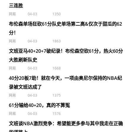
三连胜
网易
04-03
1350
布伦森单场狂砍61分队史单场第二高&仅次于甜瓜的62
分！
网易
04-03
1863
文班亚马40+20+7破纪录！布伦森空砍61分，热火60分
大胜刷新队史
网易
04-03
1668
40分20板7助！就在今天，一项由奥尼尔保持的NBA纪
录被文班达成了
网易
04-03
1375
61分输给40+20，真的不算冤
网易
04-03
1576
文班谈NBA激烈竞争：希望能更多参与其中我走在正确