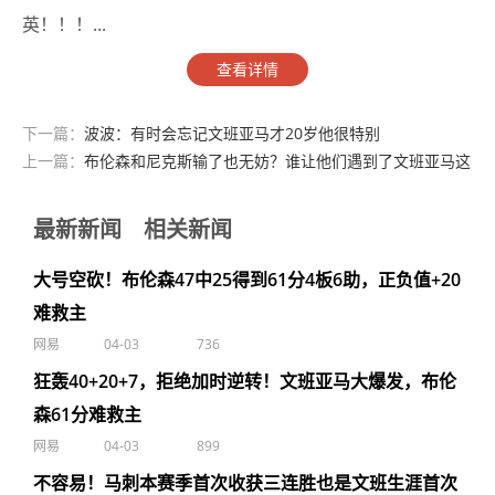
英！！！...
查看详情
下一篇：
波波：有时会忘记文班亚马才20岁他很特别
上一篇：
布伦森和尼克斯输了也无妨？谁让他们遇到了文班亚马这
个怪物
最新新闻
相关新闻
大号空砍！布伦森47中25得到61分4板6助，正负值+20
难救主
网易
04-03
736
狂轰40+20+7，拒绝加时逆转！文班亚马大爆发，布伦
森61分难救主
网易
04-03
899
不容易！马刺本赛季首次收获三连胜也是文班生涯首次