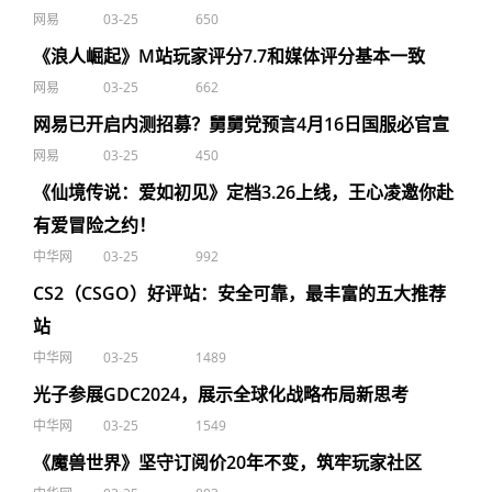
网易
03-25
650
《浪人崛起》M站玩家评分7.7和媒体评分基本一致
网易
03-25
662
网易已开启内测招募？舅舅党预言4月16日国服必官宣
网易
03-25
450
《仙境传说：爱如初见》定档3.26上线，王心凌邀你赴
有爱冒险之约！
中华网
03-25
992
CS2（CSGO）好评站：安全可靠，最丰富的五大推荐
站
中华网
03-25
1489
光子参展GDC2024，展示全球化战略布局新思考
中华网
03-25
1549
《魔兽世界》坚守订阅价20年不变，筑牢玩家社区