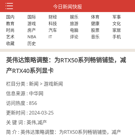
今日新闻快报
国内
国际
财经
娱乐
体育
军事
教育
游戏
科技
旅游
健康
文化
时尚
房产
汽车
电脑
股票
家居
艺术
NBA
IT
评论
音乐
手机
收藏
历史
英伟达策略调整：为RTX50系列畅销铺垫，减
产RTX40系列显卡
栏目分类 :
新闻 > 游戏新闻
信息来源 :
中华网
访问热度 :
856
更新时间 :
2024-03-25
关 键 词 :
英伟,减产
简 介 :
英伟达策略调整：为RTX50系列畅销铺垫，减产