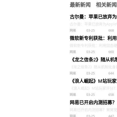
最新新闻
相关新闻
古尔曼：苹果已放弃为App
古尔曼：苹果已放弃为AppleWat
网易
03-25
668
微软新专利获批：利用
微软新专利获批：利用固态硬盘
网易
03-25
660
《龙之信条2》随从机
《龙之信条2》随从机制化身巨龙
网易
03-25
644
《浪人崛起》M站玩家
《浪人崛起》M站玩家评分7.7和
网易
03-25
658
网易已开启内测招募？
网易已开启内测招募？舅舅党预言
网易
03-25
447