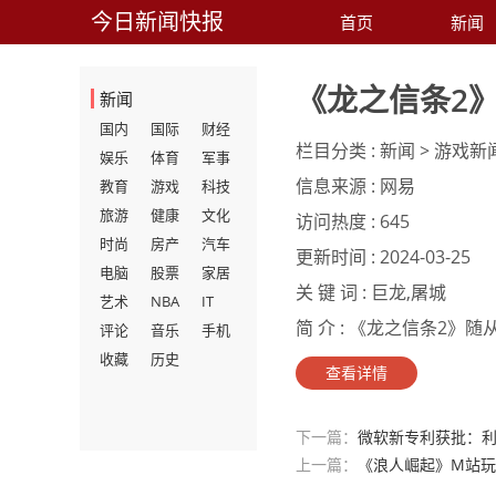
今日新闻快报
首页
新闻
《龙之信条2
新闻
国内
国际
财经
栏目分类 :
新闻 > 游戏新
娱乐
体育
军事
信息来源 :
网易
教育
游戏
科技
旅游
健康
文化
访问热度 :
645
时尚
房产
汽车
更新时间 :
2024-03-25
电脑
股票
家居
关 键 词 :
巨龙,屠城
艺术
NBA
IT
简 介 :
《龙之信条2》随从
评论
音乐
手机
收藏
历史
查看详情
下一篇：
微软新专利获批：
上一篇：
《浪人崛起》M站玩