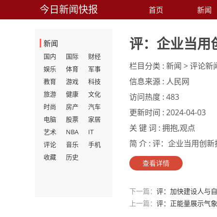
今日新闻快报
首页
新闻
评：企业当用
新闻
国内
国际
财经
栏目分类 :
新闻 > 评论新
娱乐
体育
军事
信息来源 :
人民网
教育
游戏
科技
旅游
健康
文化
访问热度 :
483
时尚
房产
汽车
更新时间 :
2024-04-03
电脑
股票
家居
关 键 词 :
拥抱,观点
艺术
NBA
IT
简 介 :
评：企业当用创新拥
评论
音乐
手机
收藏
历史
查看详情
下一篇：
评：加快建设人与
上一篇：
评：正能量展示气