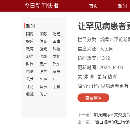
今日新闻快报
首页
新闻
让罕见病患者
新闻
国内
国际
财经
栏目分类 :
新闻 > 评论新
娱乐
体育
军事
信息来源 :
人民网
教育
游戏
科技
旅游
健康
文化
访问热度 :
1312
时尚
房产
汽车
更新时间 :
2024-04-03
电脑
股票
家居
关 键 词 :
更有,热评
艺术
NBA
IT
简 介 :
让罕见病患者更有“
评论
音乐
手机
收藏
历史
查看详情
下一篇：
加强国际人文交流
上一篇：
“留白增绿”的生物