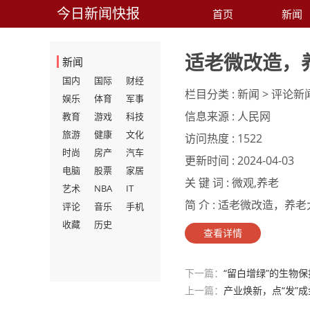
今日新闻快报
首页
新闻
适老微改造，
新闻
国内
国际
财经
栏目分类 :
新闻 > 评论新
娱乐
体育
军事
信息来源 :
人民网
教育
游戏
科技
旅游
健康
文化
访问热度 :
1522
时尚
房产
汽车
更新时间 :
2024-04-03
电脑
股票
家居
关 键 词 :
微观,养老
艺术
NBA
IT
简 介 :
适老微改造，养老大
评论
音乐
手机
收藏
历史
查看详情
下一篇：
“留白增绿”的生物
上一篇：
产业焕新，点“发”