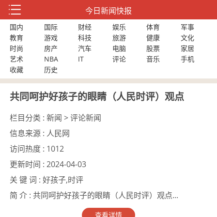
今日新闻快报
国内
国际
财经
娱乐
体育
军事
教育
游戏
科技
旅游
健康
文化
时尚
房产
汽车
电脑
股票
家居
艺术
NBA
IT
评论
音乐
手机
收藏
历史
共同呵护好孩子的眼睛（人民时评）观点
栏目分类 :
新闻 > 评论新闻
信息来源 :
人民网
访问热度 :
1012
更新时间 :
2024-04-03
关 键 词 :
好孩子,时评
简 介 :
共同呵护好孩子的眼睛（人民时评）观点...
查看详情