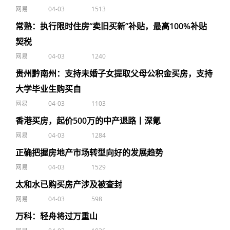
网易
04-03
1513
常熟：执行限时住房“卖旧买新”补贴，最高100%补贴
契税
网易
04-03
1240
贵州黔南州：支持未婚子女提取父母公积金买房，支持
大学毕业生购买自
网易
04-03
1103
香港买房，起价500万的中产退路丨深氪
网易
04-03
1284
正确把握房地产市场转型向好的发展趋势
网易
04-03
1529
太和水已购买房产涉及被查封
网易
04-03
598
万科：轻舟将过万重山