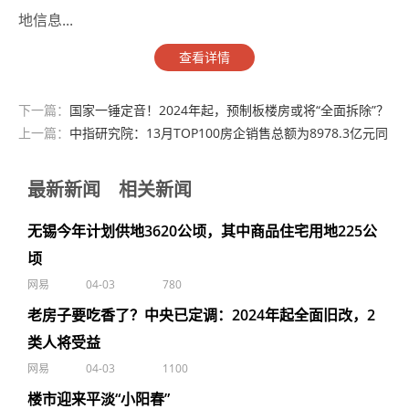
地信息...
查看详情
下一篇：
国家一锤定音！2024年起，预制板楼房或将“全面拆除”？
上一篇：
中指研究院：13月TOP100房企销售总额为8978.3亿元同
比下降但降幅较上月收窄
最新新闻
相关新闻
无锡今年计划供地3620公顷，其中商品住宅用地225公
顷
网易
04-03
780
老房子要吃香了？中央已定调：2024年起全面旧改，2
类人将受益
网易
04-03
1100
楼市迎来平淡“小阳春”