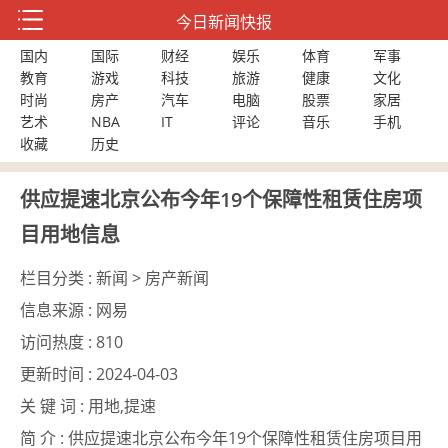
今日新闻快报
国内
国际
财经
娱乐
体育
军事
教育
游戏
科技
旅游
健康
文化
时尚
房产
汽车
电脑
股票
家居
艺术
NBA
IT
评论
音乐
手机
收藏
历史
供应提速北京公布今年19个保障性租赁住房项
目用地信息
栏目分类 :
新闻 > 房产新闻
信息来源 :
网易
访问热度 :
810
更新时间 :
2024-04-03
关 键 词 :
用地,提速
简 介 :
供应提速北京公布今年19个保障性租赁住房项目用