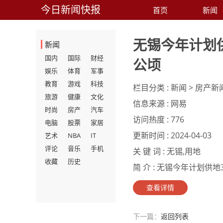
今日新闻快报
首页
新闻
无锡今年计划供
新闻
国内
国际
财经
公顷
娱乐
体育
军事
教育
游戏
科技
栏目分类 :
新闻 > 房产新
旅游
健康
文化
信息来源 :
网易
时尚
房产
汽车
访问热度 :
776
电脑
股票
家居
更新时间 :
2024-04-03
艺术
NBA
IT
评论
音乐
手机
关 键 词 :
无锡,用地
收藏
历史
简 介 :
无锡今年计划供地36
查看详情
下一篇：
返回列表