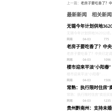
上一篇：
老房子要吃香了？中
最新新闻
相关新闻
无锡今年计划供地362
无锡今年计划供地3620公顷，其
网易
04-03
775
老房子要吃香了？中央
老房子要吃香了？中央已定调：2
网易
04-03
1096
楼市迎来平淡“小阳春”
楼市迎来平淡“小阳春” . . .
网易
04-03
1506
常熟：执行限时住房“卖
常熟：执行限时住房“卖旧买新”补
网易
04-03
1235
贵州黔南州：支持未婚