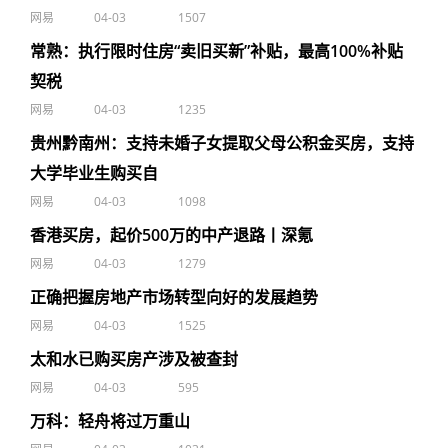
网易
04-03
1507
常熟：执行限时住房“卖旧买新”补贴，最高100%补贴
契税
网易
04-03
1235
贵州黔南州：支持未婚子女提取父母公积金买房，支持
大学毕业生购买自
网易
04-03
1098
香港买房，起价500万的中产退路丨深氪
网易
04-03
1279
正确把握房地产市场转型向好的发展趋势
网易
04-03
1525
太和水已购买房产涉及被查封
网易
04-03
595
万科：轻舟将过万重山