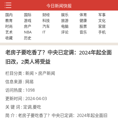
今日新闻快报
国内
国际
财经
娱乐
体育
军事
教育
游戏
科技
旅游
健康
文化
时尚
房产
汽车
电脑
股票
家居
艺术
NBA
IT
评论
音乐
手机
收藏
历史
老房子要吃香了？中央已定调：2024年起全面
旧改，2类人将受益
栏目分类 :
新闻 > 房产新闻
信息来源 :
网易
访问热度 :
1098
更新时间 :
2024-04-03
关 键 词 :
定调,要吃
简 介 :
老房子要吃香了？中央已定调：2024年起全面旧