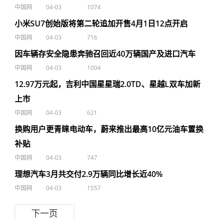
中国网
04-03
1074
小米SU7创始版将第二轮追加开售4月1日12点开启
中国网
04-03
716
因车辆存安全隐患奔驰召回近40万辆国产及进口汽车
中国网
04-03
1004
12.97万元起，吉利中国星星瑞2.0TD、星越L双车加新
上市
中国网
04-03
621
换购用户更青睐电动车，蔚来推出最高10亿元油车置换
补贴
中国网
04-03
747
理想汽车3月共交付2.9万辆同比增长近40%
中国网
04-03
1557
下一页