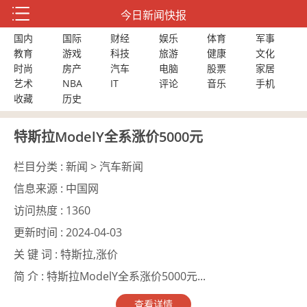
今日新闻快报
国内
国际
财经
娱乐
体育
军事
教育
游戏
科技
旅游
健康
文化
时尚
房产
汽车
电脑
股票
家居
艺术
NBA
IT
评论
音乐
手机
收藏
历史
特斯拉ModelY全系涨价5000元
栏目分类 :
新闻 > 汽车新闻
信息来源 :
中国网
访问热度 :
1360
更新时间 :
2024-04-03
关 键 词 :
特斯拉,涨价
简 介 :
特斯拉ModelY全系涨价5000元...
查看详情