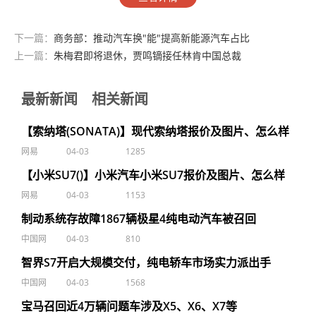
下一篇：
商务部：推动汽车换"能"提高新能源汽车占比
上一篇：
朱梅君即将退休，贾鸣镝接任林肯中国总裁
最新新闻
相关新闻
【索纳塔(SONATA)】现代索纳塔报价及图片、怎么样
网易
04-03
1285
【小米SU7()】小米汽车小米SU7报价及图片、怎么样
网易
04-03
1153
制动系统存故障1867辆极星4纯电动汽车被召回
中国网
04-03
810
智界S7开启大规模交付，纯电轿车市场实力派出手
中国网
04-03
1568
宝马召回近4万辆问题车涉及X5、X6、X7等