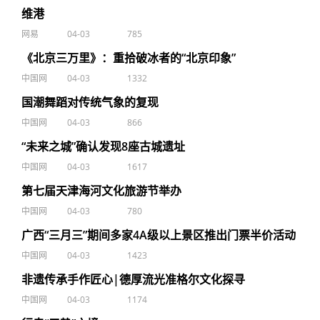
维港
网易
04-03
785
《北京三万里》：重拾破冰者的“北京印象”
中国网
04-03
1332
国潮舞蹈对传统气象的复现
中国网
04-03
866
“未来之城”确认发现8座古城遗址
中国网
04-03
1617
第七届天津海河文化旅游节举办
中国网
04-03
780
广西“三月三”期间多家4A级以上景区推出门票半价活动
中国网
04-03
1423
非遗传承手作匠心|德厚流光准格尔文化探寻
中国网
04-03
1174