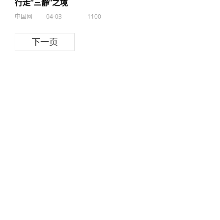
行走“三静”之境
中国网
04-03
1100
下一页