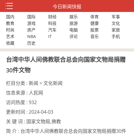
今日新闻快报
国内
国际
财经
娱乐
体育
军事
教育
游戏
科技
旅游
健康
文化
时尚
房产
汽车
电脑
股票
家居
艺术
NBA
IT
评论
音乐
手机
收藏
历史
台湾中华人间佛教联合总会向国家文物局捐赠
30件文物
栏目分类 :
新闻 > 文化新闻
信息来源 :
人民网
访问热度 :
932
更新时间 :
2024-04-03
关 键 词 :
国家文物局,佛教
简 介 :
台湾中华人间佛教联合总会向国家文物局捐赠30件