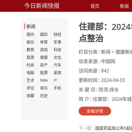
今日新闻快报
首页
新闻
住建部：20
新闻
国内
国际
财经
点整治
娱乐
体育
军事
教育
游戏
科技
栏目分类 :
新闻 > 健康新
旅游
健康
文化
信息来源 :
中国网
时尚
房产
汽车
访问热度 :
842
电脑
股票
家居
更新时间 :
2024-04-03
艺术
NBA
IT
评论
音乐
手机
关 键 词 :
防涝,排水
收藏
历史
简 介 :
住建部：2024年
查看详情
下一篇：
国家药监局公布5起