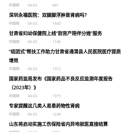
中国网
04-03
841
深圳永福医院：双腿脚浮肿是肾病吗？
中国网
04-03
1643
甘肃省妇幼保健院上线“剖宫产陪伴分娩”服务
中国网
04-03
1146
“组团式”帮扶工作助力甘肃省通渭县人民医院医疗提质
增效
中国网
04-03
1312
国家药监局发布《国家药品不良反应监测年度报告
（2023年）》
中国网
04-03
1315
专家提醒这几类人易患药物性肾病
中国网
04-03
1238
山东将启动实施工伤保险省内异地就医直接结算