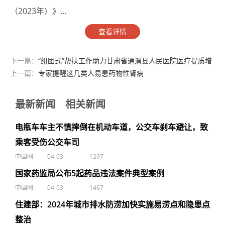
（2023年）》...
查看详情
下一篇：
“组团式”帮扶工作助力甘肃省通渭县人民医院医疗提质增
效
上一篇：
专家提醒这几类人易患药物性肾病
最新新闻
相关新闻
电瓶车车主不慎摔倒在机动车道，公交车刹车避让，致
乘客受伤公交车司
中国网
04-03
1297
国家药监局公布5起药品违法案件典型案例
中国网
04-03
1467
住建部：2024年城市排水防涝加快实施易涝点和隐患点
整治