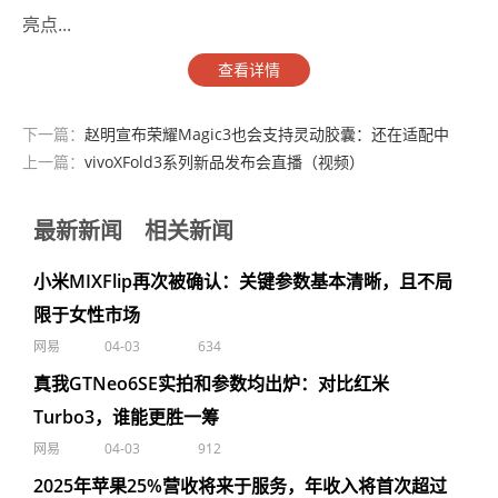
亮点...
查看详情
下一篇：
赵明宣布荣耀Magic3也会支持灵动胶囊：还在适配中
上一篇：
vivoXFold3系列新品发布会直播（视频）
最新新闻
相关新闻
小米MIXFlip再次被确认：关键参数基本清晰，且不局
限于女性市场
网易
04-03
634
真我GTNeo6SE实拍和参数均出炉：对比红米
Turbo3，谁能更胜一筹
网易
04-03
912
2025年苹果25%营收将来于服务，年收入将首次超过