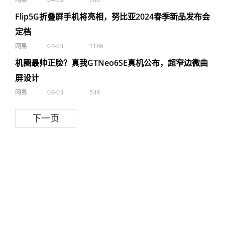
Flip5G折叠屏手机将亮相，努比亚2024春季新品发布会
定档
网易
04-03
1186
机圈最帅正脸？真我GTNeo6SE真机公布，超窄边微曲
屏设计
网易
04-03
534
下一页