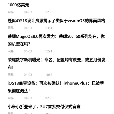
1000亿美元
网易
04-03
1236
疑似iOS18设计资源揭示了类似于visionOS的界面风格
网易
04-03
1381
荣耀MagicOS8.0再次发力：荣耀50、60系列均在，你
的机型在吗？
网易
04-03
1291
荣耀数字新机曝光：命名、配置均有改变，或五月份发
布！
网易
04-03
1068
iOS18兼容设备：再次被确认！iPhone6Plus：已被苹
果彻底淘汰！
网易
04-03
920
小米小折叠来了，SU7首批交付仪式官宣
网易
04-03
760