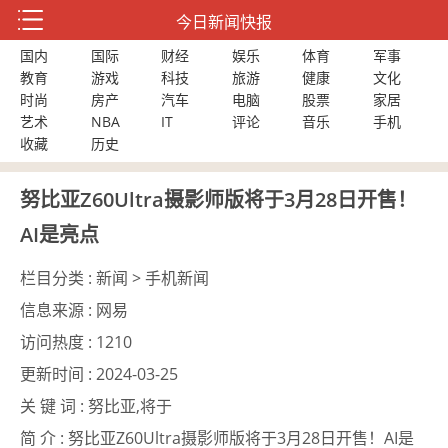
今日新闻快报
国内
国际
财经
娱乐
体育
军事
教育
游戏
科技
旅游
健康
文化
时尚
房产
汽车
电脑
股票
家居
艺术
NBA
IT
评论
音乐
手机
收藏
历史
努比亚Z60Ultra摄影师版将于3月28日开售！
AI是亮点
栏目分类 :
新闻 > 手机新闻
信息来源 :
网易
访问热度 :
1210
更新时间 :
2024-03-25
关 键 词 :
努比亚,将于
简 介 :
努比亚Z60Ultra摄影师版将于3月28日开售！AI是