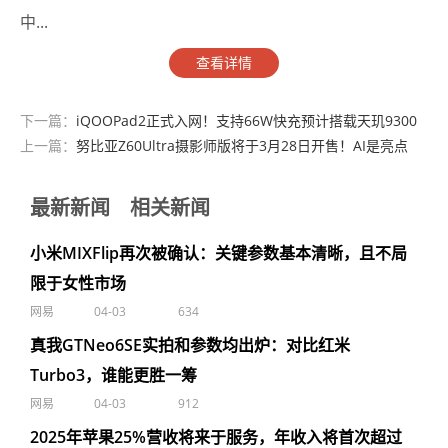
中...
查看详情
下一篇：
iQOOPad2正式入网！支持66W快充预计搭载天玑9300
上一篇：
努比亚Z60Ultra摄影师版将于3月28日开售！AI是亮点
最新新闻
相关新闻
小米MIXFlip再次被确认：关键参数基本清晰，且不局
限于女性市场
网易
04-03
634
真我GTNeo6SE实拍和参数均出炉：对比红米
Turbo3，谁能更胜一筹
网易
04-03
912
2025年苹果25%营收将来于服务，年收入将首次超过