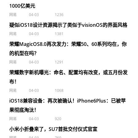
1000亿美元
网易
04-03
1236
疑似iOS18设计资源揭示了类似于visionOS的界面风格
网易
04-03
1381
荣耀MagicOS8.0再次发力：荣耀50、60系列均在，你
的机型在吗？
网易
04-03
1291
荣耀数字新机曝光：命名、配置均有改变，或五月份发
布！
网易
04-03
1068
iOS18兼容设备：再次被确认！iPhone6Plus：已被苹
果彻底淘汰！
网易
04-03
920
小米小折叠来了，SU7首批交付仪式官宣
网易
04-03
760