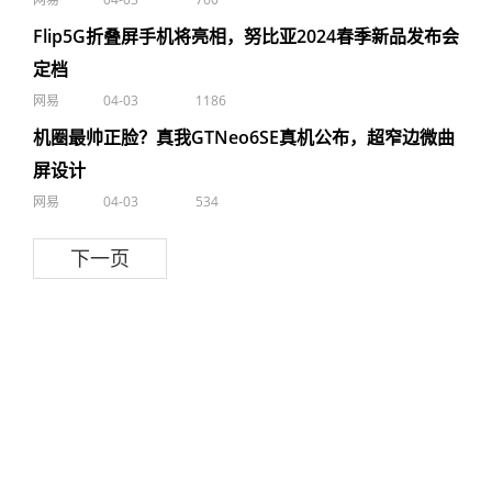
Flip5G折叠屏手机将亮相，努比亚2024春季新品发布会
定档
网易
04-03
1186
机圈最帅正脸？真我GTNeo6SE真机公布，超窄边微曲
屏设计
网易
04-03
534
下一页