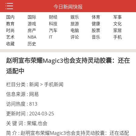
今日新闻快报
国内
国际
财经
娱乐
体育
军事
教育
游戏
科技
旅游
健康
文化
时尚
房产
汽车
电脑
股票
家居
艺术
NBA
IT
评论
音乐
手机
收藏
历史
赵明宣布荣耀Magic3也会支持灵动胶囊：还在
适配中
栏目分类 :
新闻 > 手机新闻
信息来源 :
网易
访问热度 :
813
更新时间 :
2024-03-25
关 键 词 :
荣耀,也会
简 介 :
赵明宣布荣耀Magic3也会支持灵动胶囊：还在适配