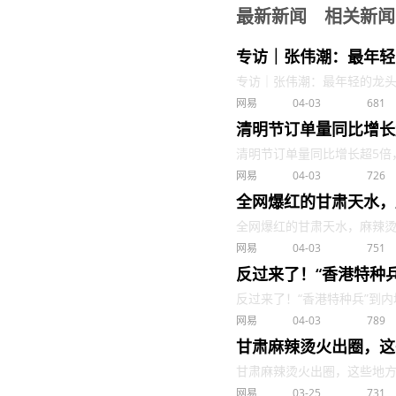
最新新闻
相关新闻
专访｜张伟潮：最年轻
专访｜张伟潮：最年轻的龙头专职
网易
04-03
681
清明节订单量同比增长
清明节订单量同比增长超5倍，“王
网易
04-03
726
全网爆红的甘肃天水，
全网爆红的甘肃天水，麻辣烫只能
网易
04-03
751
反过来了！“香港特种
反过来了！“香港特种兵”到内地
网易
04-03
789
甘肃麻辣烫火出圈，这
甘肃麻辣烫火出圈，这些地方申请
网易
03-25
731