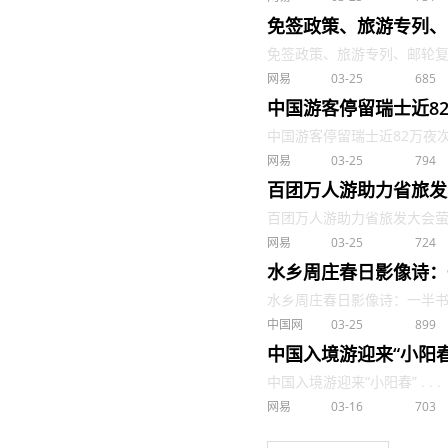
免签政策、旅游专列、
免签政策、旅游专列、邮轮复航，
网易
03-25
685
中国游客停留瑞士近8
中国游客停留瑞士近82万夜次今
网易
03-25
794
百团万人游助力省旅发
百团万人游助力省旅发大会萤火虫
网易
03-25
724
水乡周庄春日影像诗：
水乡周庄春日影像诗：一半书香，
中国网
03-25
899
中国入境游迎来“小阳春
中国入境游迎来“小阳春” . . .
网易
03-16
703