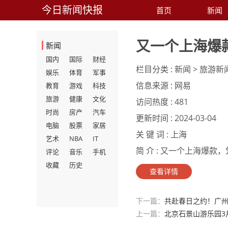
今日新闻快报
首页
新闻
又一个上海爆
新闻
国内
国际
财经
栏目分类 :
新闻 > 旅游新
娱乐
体育
军事
信息来源 :
网易
教育
游戏
科技
旅游
健康
文化
访问热度 :
481
时尚
房产
汽车
更新时间 :
2024-03-04
电脑
股票
家居
关 键 词 :
上海
艺术
NBA
IT
简 介 :
又一个上海爆款，凭
评论
音乐
手机
收藏
历史
查看详情
下一篇：
共赴春日之约！广
上一篇：
北京石景山游乐园3