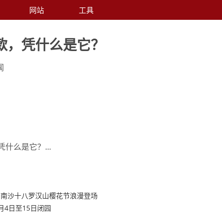
网站
工具
款，凭什么是它？
闻
什么是它？...
州南沙十八罗汉山樱花节浪漫登场
月4日至15日闭园