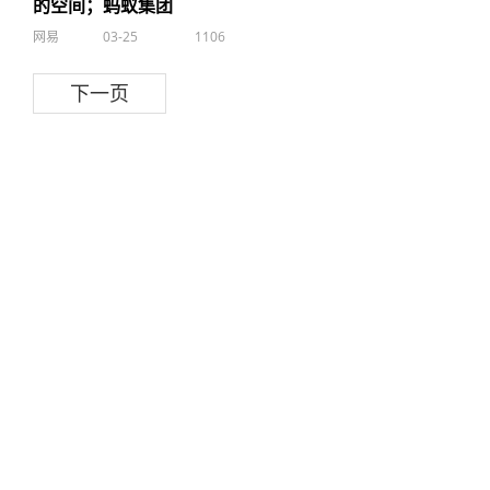
的空间；蚂蚁集团
网易
03-25
1106
下一页