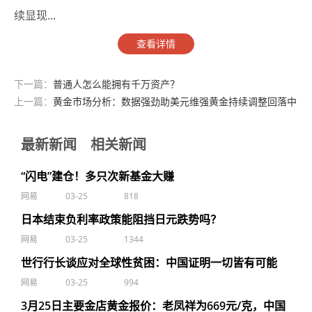
续显现...
查看详情
下一篇：
普通人怎么能拥有千万资产？
上一篇：
黄金市场分析：数据强劲助美元维强黄金持续调整回落中
最新新闻
相关新闻
“闪电”建仓！多只次新基金大赚
网易
03-25
818
日本结束负利率政策能阻挡日元跌势吗？
网易
03-25
1344
世行行长谈应对全球性贫困：中国证明一切皆有可能
网易
03-25
994
3月25日主要金店黄金报价：老凤祥为669元/克，中国