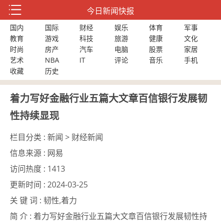
今日新闻快报
国内
国际
财经
娱乐
体育
军事
教育
游戏
科技
旅游
健康
文化
时尚
房产
汽车
电脑
股票
家居
艺术
NBA
IT
评论
音乐
手机
收藏
历史
着力写好金融行业五篇大文章百信银行发展韧
性持续显现
栏目分类 :
新闻 > 财经新闻
信息来源 :
网易
访问热度 :
1413
更新时间 :
2024-03-25
关 键 词 :
韧性,着力
简 介 :
着力写好金融行业五篇大文章百信银行发展韧性持