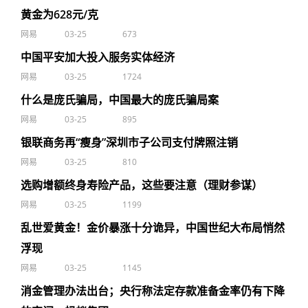
黄金为628元/克
网易
03-25
673
中国平安加大投入服务实体经济
网易
03-25
1724
什么是庞氏骗局，中国最大的庞氏骗局案
网易
03-25
895
银联商务再“瘦身”深圳市子公司支付牌照注销
网易
03-25
810
选购增额终身寿险产品，这些要注意（理财参谋）
网易
03-25
1199
乱世爱黄金！金价暴涨十分诡异，中国世纪大布局悄然
浮现
网易
03-25
1145
消金管理办法出台；央行称法定存款准备金率仍有下降