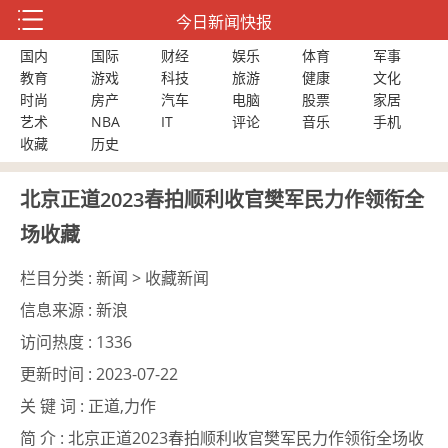
今日新闻快报
国内
国际
财经
娱乐
体育
军事
教育
游戏
科技
旅游
健康
文化
时尚
房产
汽车
电脑
股票
家居
艺术
NBA
IT
评论
音乐
手机
收藏
历史
北京正道2023春拍顺利收官樊军民力作领衔全
场收藏
栏目分类 :
新闻 > 收藏新闻
信息来源 :
新浪
访问热度 :
1336
更新时间 :
2023-07-22
关 键 词 :
正道,力作
简 介 :
北京正道2023春拍顺利收官樊军民力作领衔全场收