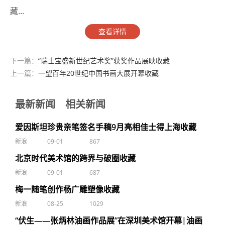
藏...
查看详情
下一篇：
“瑞士宝盛新世纪艺术奖”获奖作品展映收藏
上一篇：
一望百年20世纪中国书画大展开幕收藏
最新新闻
相关新闻
爱因斯坦珍贵亲笔签名手稿9月亮相佳士得上海收藏
新浪
09-01
867
北京时代美术馆的跨界与破圈收藏
新浪
09-01
687
梅一随笔创作杨广雕塑像收藏
新浪
08-25
1029
“伏生——张炳林油画作品展”在深圳美术馆开幕|油画