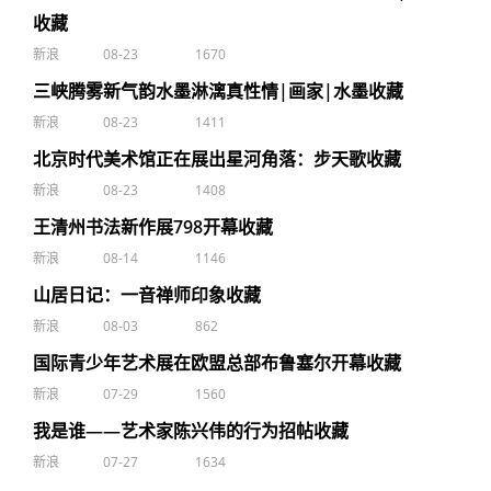
收藏
新浪
08-23
1670
三峡腾雾新气韵水墨淋漓真性情|画家|水墨收藏
新浪
08-23
1411
北京时代美术馆正在展出星河角落：步天歌收藏
新浪
08-23
1408
王清州书法新作展798开幕收藏
新浪
08-14
1146
山居日记：一音禅师印象收藏
新浪
08-03
862
国际青少年艺术展在欧盟总部布鲁塞尔开幕收藏
新浪
07-29
1560
我是谁——艺术家陈兴伟的行为招帖收藏
新浪
07-27
1634