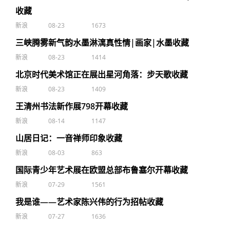
收藏
新浪
08-23
1673
三峡腾雾新气韵水墨淋漓真性情|画家|水墨收藏
新浪
08-23
1414
北京时代美术馆正在展出星河角落：步天歌收藏
新浪
08-23
1409
王清州书法新作展798开幕收藏
新浪
08-14
1147
山居日记：一音禅师印象收藏
新浪
08-03
863
国际青少年艺术展在欧盟总部布鲁塞尔开幕收藏
新浪
07-29
1561
我是谁——艺术家陈兴伟的行为招帖收藏
新浪
07-27
1636