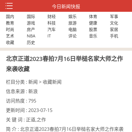
今日新闻快报
国内
国际
财经
娱乐
体育
军事
教育
游戏
科技
旅游
健康
文化
时尚
房产
汽车
电脑
股票
家居
艺术
NBA
IT
评论
音乐
手机
收藏
历史
北京正道2023春拍7月16日举槌名家大师之作
来袭收藏
栏目分类 :
新闻 > 收藏新闻
信息来源 :
新浪
访问热度 :
795
更新时间 :
2023-07-15
关 键 词 :
正道,之作
简 介 :
北京正道2023春拍7月16日举槌名家大师之作来袭